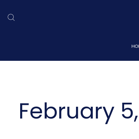
HO
February 5