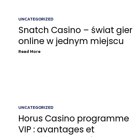
UNCATEGORIZED
Snatch Casino – świat gier
online w jednym miejscu
Read More
UNCATEGORIZED
Horus Casino programme
VIP : avantages et