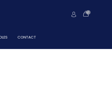
0
DLES
CONTACT