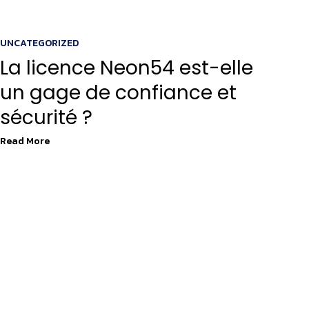
UNCATEGORIZED
La licence Neon54 est-elle
un gage de confiance et
sécurité ?
Read More