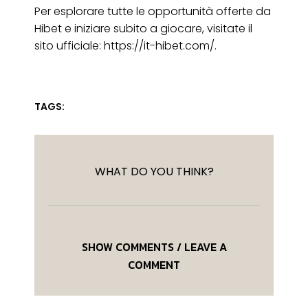
Per esplorare tutte le opportunità offerte da
Hibet e iniziare subito a giocare, visitate il
sito ufficiale:
https://it-hibet.com/
.
TAGS:
WHAT DO YOU THINK?
SHOW COMMENTS / LEAVE A
COMMENT