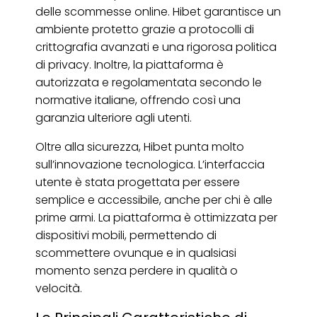
delle scommesse online. Hibet garantisce un
ambiente protetto grazie a protocolli di
crittografia avanzati e una rigorosa politica
di privacy. Inoltre, la piattaforma è
autorizzata e regolamentata secondo le
normative italiane, offrendo così una
garanzia ulteriore agli utenti.
Oltre alla sicurezza, Hibet punta molto
sull’innovazione tecnologica. L’interfaccia
utente è stata progettata per essere
semplice e accessibile, anche per chi è alle
prime armi. La piattaforma è ottimizzata per
dispositivi mobili, permettendo di
scommettere ovunque e in qualsiasi
momento senza perdere in qualità o
velocità.