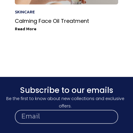
SKINCARE
Calming Face Oil Treatment
Read More
Subscribe to our emails
Be the first to know about new collections and exclusive
offers.