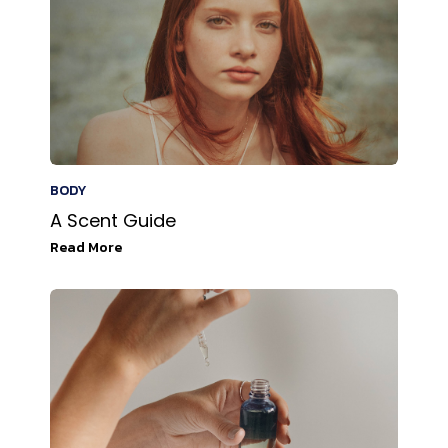
BODY
A Scent Guide
Read More