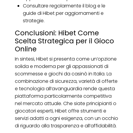
Consultare regolarmente il blog e le
guide di Hibet per aggiornamenti e
strategie.
Conclusioni: Hibet Come
Scelta Strategica per il Gioco
Online
In sintesi, Hibet si presenta come un’opzione
solida e moderna per gli appassionati di
scommesse e giochi da casinò in Italia. La
combinazione di sicurezza, varietà di offerte
e tecnologia all’avanguardia rende questa
piattaforma particolarmente competitiva
nel mercato attuale. Che siate principianti o
giocatori esperti, Hibet offre strumenti e
servizi adatti a ogni esigenza, con un occhio
di riguardo alla trasparenza e all’affidabilità.