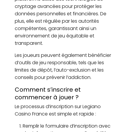
cryptage avancées pour protéger les
données personnelles et financières. De
plus, elle est régulée par les autorités
compétentes, garantissant ainsi un
environnement de jeu équitable et
transparent.
Les joueurs peuvent également bénéficier
d’outils de jeu responsable, tels que les
limites de dépôt, l’auto-exclusion et les
conseils pour prévenir l’addiction.
Comment s’inscrire et
commencer à jouer ?
Le processus d’inscription sur Legiano
Casino France est simple et rapide :
Remplir le formulaire d’inscription avec