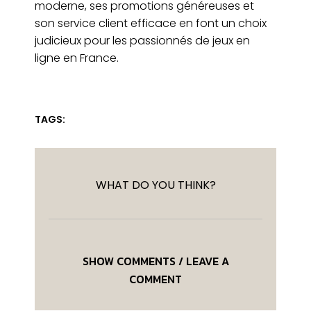
moderne, ses promotions généreuses et
son service client efficace en font un choix
judicieux pour les passionnés de jeux en
ligne en France.
TAGS:
WHAT DO YOU THINK?
SHOW COMMENTS / LEAVE A
COMMENT