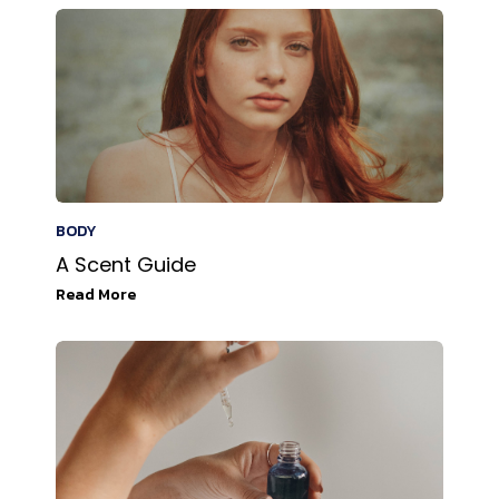
BODY
A Scent Guide
Read More