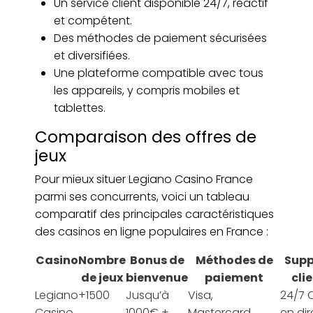
Un service client disponible 24/7, réactif
et compétent.
Des méthodes de paiement sécurisées
et diversifiées.
Une plateforme compatible avec tous
les appareils, y compris mobiles et
tablettes.
Comparaison des offres de
jeux
Pour mieux situer Legiano Casino France
parmi ses concurrents, voici un tableau
comparatif des principales caractéristiques
des casinos en ligne populaires en France :
Casino
Nombre
Bonus de
Méthodes de
Supp
de jeux
bienvenue
paiement
cli
Legiano
+1500
Jusqu’à
Visa,
24/7 
Casino
1000€ +
Mastercard,
en dir