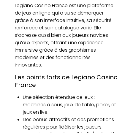
Legiano Casino France est une plateforme
de jeux en ligne qui a su se démarquer
grâce à son interface intuitive, sa sécurité
renforcée et son catalogue varié. Elle
s’adresse aussi bien aux joueurs novices
qu’aux experts, offrant une expérience
immersive grâce à des graphismes
modernes et des fonctionnalités
innovantes.
Les points forts de Legiano Casino
France
Une sélection étendue de jeux :
machines à sous, jeux de table, poker, et
jeux en live.
Des bonus attractifs et des promotions
régulières pour fidéliser les joueurs.