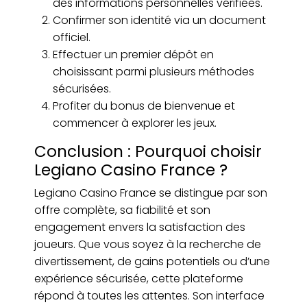
des informations personnelles vérifiées.
Confirmer son identité via un document
officiel.
Effectuer un premier dépôt en
choisissant parmi plusieurs méthodes
sécurisées.
Profiter du bonus de bienvenue et
commencer à explorer les jeux.
Conclusion : Pourquoi choisir
Legiano Casino France ?
Legiano Casino France se distingue par son
offre complète, sa fiabilité et son
engagement envers la satisfaction des
joueurs. Que vous soyez à la recherche de
divertissement, de gains potentiels ou d’une
expérience sécurisée, cette plateforme
répond à toutes les attentes. Son interface