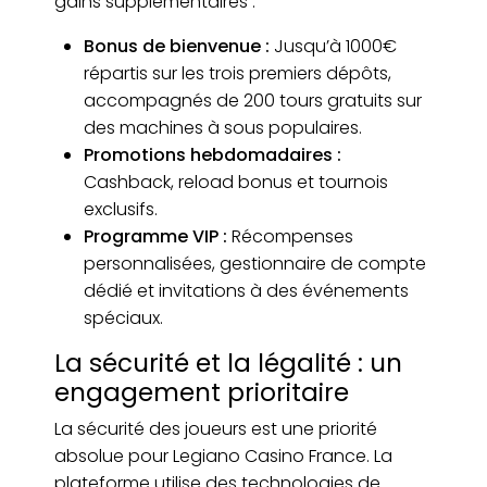
gains supplémentaires :
Bonus de bienvenue :
Jusqu’à 1000€
répartis sur les trois premiers dépôts,
accompagnés de 200 tours gratuits sur
des machines à sous populaires.
Promotions hebdomadaires :
Cashback, reload bonus et tournois
exclusifs.
Programme VIP :
Récompenses
personnalisées, gestionnaire de compte
dédié et invitations à des événements
spéciaux.
La sécurité et la légalité : un
engagement prioritaire
La sécurité des joueurs est une priorité
absolue pour Legiano Casino France. La
plateforme utilise des technologies de