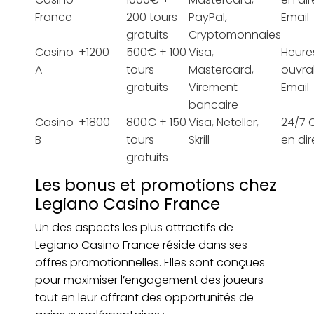
France
200 tours
PayPal,
Email
gratuits
Cryptomonnaies
Casino
+1200
500€ + 100
Visa,
Heure
A
tours
Mastercard,
ouvra
gratuits
Virement
Email
bancaire
Casino
+1800
800€ + 150
Visa, Neteller,
24/7 
B
tours
Skrill
en dir
gratuits
Les bonus et promotions chez
Legiano Casino France
Un des aspects les plus attractifs de
Legiano Casino France réside dans ses
offres promotionnelles. Elles sont conçues
pour maximiser l’engagement des joueurs
tout en leur offrant des opportunités de