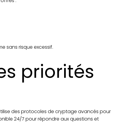
offres :
e sans risque excessif.
es priorités
 utilise des protocoles de cryptage avancés pour
isponible 24/7 pour répondre aux questions et