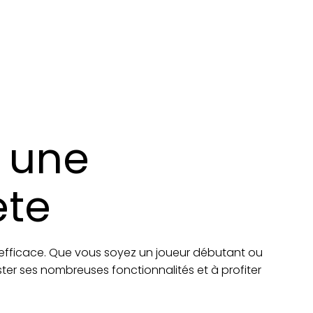
, une
ète
nt efficace. Que vous soyez un joueur débutant ou
ter ses nombreuses fonctionnalités et à profiter