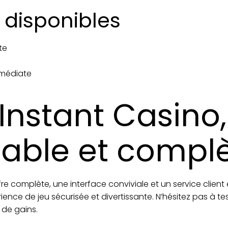
disponibles
te
mmédiate
 Instant Casino
iable et compl
fre complète, une interface conviviale et un service clie
nce de jeu sécurisée et divertissante. N’hésitez pas à tes
de gains.