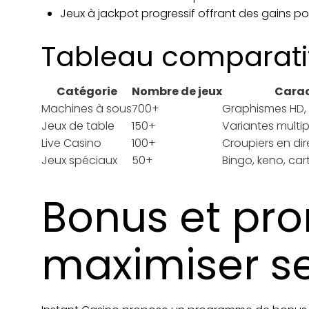
Jeux à jackpot progressif offrant des gains po
Tableau comparatif
Catégorie
Nombre de jeux
Carac
Machines à sous
700+
Graphismes HD, 
Jeux de table
150+
Variantes multip
Live Casino
100+
Croupiers en dir
Jeux spéciaux
50+
Bingo, keno, car
Bonus et pro
maximiser s