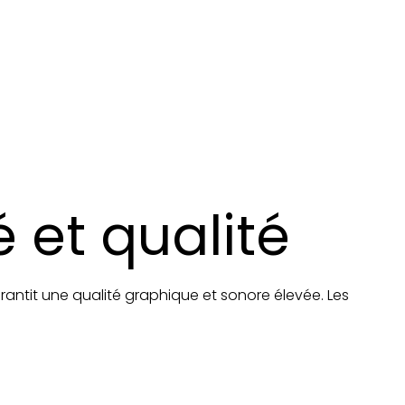
é et qualité
antit une qualité graphique et sonore élevée. Les