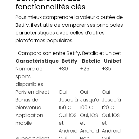
fonctionnalités clés
Pour mieux comprendre la valeur ajoutée de
Betify, il est utile de comparer ses principales
caractéristiques avec celles d’autres
plateformes populaires.
Comparaison entre Betify, Betclic et Unibet
Caractéristique
Betify
Betclic
Unibet
Nombre de
+30
+25
+35
sports
disponibles
Paris en direct
Oui
Oui
Oui
Bonus de
Jusqu’à
Jusqu’à
Jusqu’à
bienvenue
150 €
100 €
120 €
Application
Oui, iOS
Oui, iOS
Oui, iOS
mobile
et
et
et
Android
Android
Android
Support client
Oui
Non
Oui