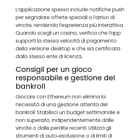
L’applicazione spesso include notifiche push
per segnalare offerte speciali o l’arrivo di
vincite, rendendo l’esperienza più interattiva.
Quando scegli un casino, verifica che l’app
supporti la stessa velocità di pagamento
della versione desktop e che sia certificata
dallo stesso ente di licenza.
Consigli per un gioco
responsabile e gestione del
bankroll
Giocare con Ethereum non elimina la
necessità di una gestione attenta del
bankroll. Stabilisci un budget settimanale e
non superarlo, indipendentemente dalle
vincite o dalle perdite recenti. Utilizza gli
strumenti di auto‑esclusione o di limiti di