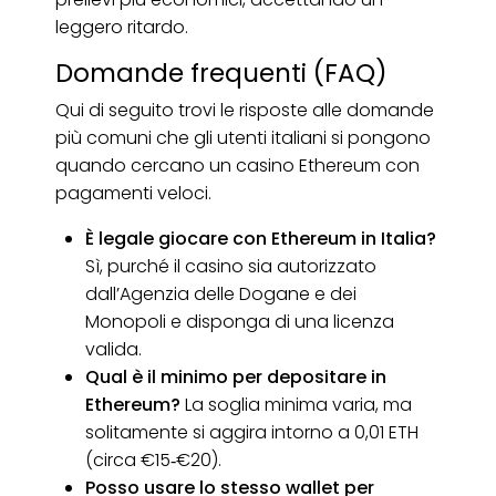
leggero ritardo.
Domande frequenti (FAQ)
Qui di seguito trovi le risposte alle domande
più comuni che gli utenti italiani si pongono
quando cercano un casino Ethereum con
pagamenti veloci.
È legale giocare con Ethereum in Italia?
Sì, purché il casino sia autorizzato
dall’Agenzia delle Dogane e dei
Monopoli e disponga di una licenza
valida.
Qual è il minimo per depositare in
Ethereum?
La soglia minima varia, ma
solitamente si aggira intorno a 0,01 ETH
(circa €15‑€20).
Posso usare lo stesso wallet per