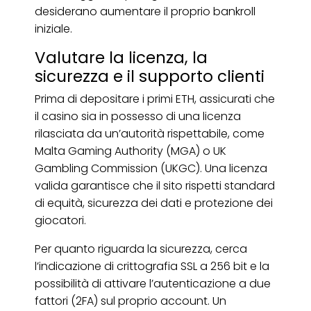
desiderano aumentare il proprio bankroll
iniziale.
Valutare la licenza, la
sicurezza e il supporto clienti
Prima di depositare i primi ETH, assicurati che
il casino sia in possesso di una licenza
rilasciata da un’autorità rispettabile, come
Malta Gaming Authority (MGA) o UK
Gambling Commission (UKGC). Una licenza
valida garantisce che il sito rispetti standard
di equità, sicurezza dei dati e protezione dei
giocatori.
Per quanto riguarda la sicurezza, cerca
l’indicazione di crittografia SSL a 256 bit e la
possibilità di attivare l’autenticazione a due
fattori (2FA) sul proprio account. Un