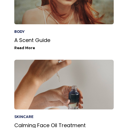
BODY
A Scent Guide
Read More
SKINCARE
Calming Face Oil Treatment