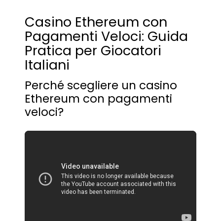
Casino Ethereum con
Pagamenti Veloci: Guida
Pratica per Giocatori
Italiani
Perché scegliere un casino
Ethereum con pagamenti
veloci?