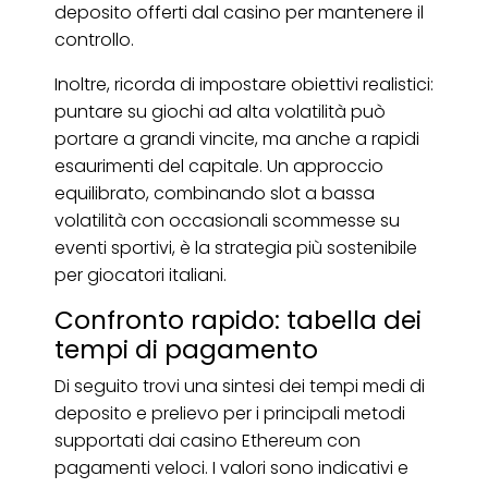
deposito offerti dal casino per mantenere il
controllo.
Inoltre, ricorda di impostare obiettivi realistici:
puntare su giochi ad alta volatilità può
portare a grandi vincite, ma anche a rapidi
esaurimenti del capitale. Un approccio
equilibrato, combinando slot a bassa
volatilità con occasionali scommesse su
eventi sportivi, è la strategia più sostenibile
per giocatori italiani.
Confronto rapido: tabella dei
tempi di pagamento
Di seguito trovi una sintesi dei tempi medi di
deposito e prelievo per i principali metodi
supportati dai casino Ethereum con
pagamenti veloci. I valori sono indicativi e