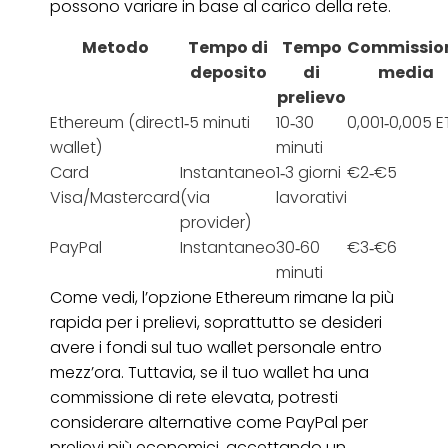
possono variare in base al carico della rete.
Metodo
Tempo di
Tempo
Commissio
deposito
di
media
prelievo
Ethereum (direct
1‑5 minuti
10‑30
0,001‑0,005 E
wallet)
minuti
Card
Instantaneo
1‑3 giorni
€2‑€5
Visa/Mastercard
(via
lavorativi
provider)
PayPal
Instantaneo
30‑60
€3‑€6
minuti
Come vedi, l’opzione Ethereum rimane la più
rapida per i prelievi, soprattutto se desideri
avere i fondi sul tuo wallet personale entro
mezz’ora. Tuttavia, se il tuo wallet ha una
commissione di rete elevata, potresti
considerare alternative come PayPal per
prelievi più economici, accettando un