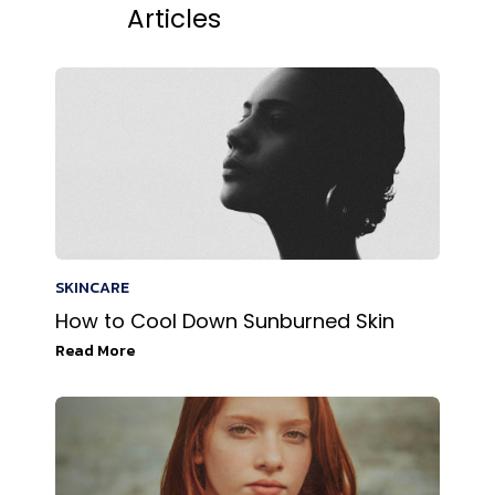
Articles
SKINCARE
How to Cool Down Sunburned Skin
Read More