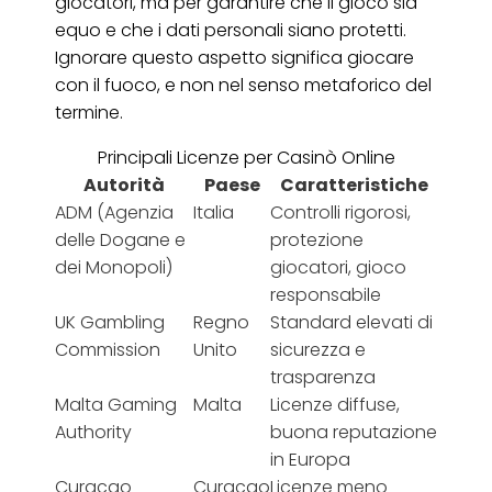
giocatori, ma per garantire che il gioco sia
equo e che i dati personali siano protetti.
Ignorare questo aspetto significa giocare
con il fuoco, e non nel senso metaforico del
termine.
Principali Licenze per Casinò Online
Autorità
Paese
Caratteristiche
ADM (Agenzia
Italia
Controlli rigorosi,
delle Dogane e
protezione
dei Monopoli)
giocatori, gioco
responsabile
UK Gambling
Regno
Standard elevati di
Commission
Unito
sicurezza e
trasparenza
Malta Gaming
Malta
Licenze diffuse,
Authority
buona reputazione
in Europa
Curacao
Curacao
Licenze meno