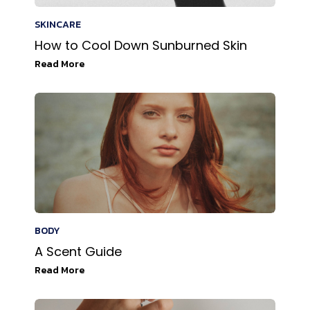
SKINCARE
How to Cool Down Sunburned Skin
Read More
BODY
A Scent Guide
Read More