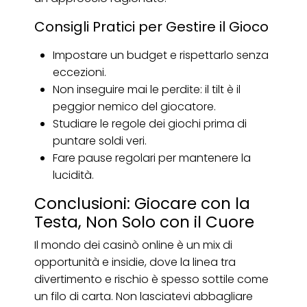
Consigli Pratici per Gestire il Gioco
Impostare un budget e rispettarlo senza
eccezioni.
Non inseguire mai le perdite: il tilt è il
peggior nemico del giocatore.
Studiare le regole dei giochi prima di
puntare soldi veri.
Fare pause regolari per mantenere la
lucidità.
Conclusioni: Giocare con la
Testa, Non Solo con il Cuore
Il mondo dei casinò online è un mix di
opportunità e insidie, dove la linea tra
divertimento e rischio è spesso sottile come
un filo di carta. Non lasciatevi abbagliare