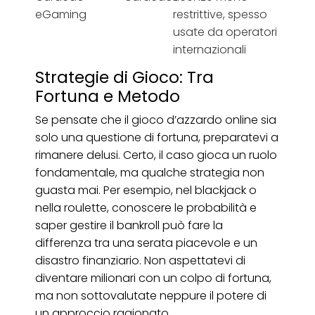
eGaming
restrittive, spesso
usate da operatori
internazionali
Strategie di Gioco: Tra
Fortuna e Metodo
Se pensate che il gioco d’azzardo online sia
solo una questione di fortuna, preparatevi a
rimanere delusi. Certo, il caso gioca un ruolo
fondamentale, ma qualche strategia non
guasta mai. Per esempio, nel blackjack o
nella roulette, conoscere le probabilità e
saper gestire il bankroll può fare la
differenza tra una serata piacevole e un
disastro finanziario. Non aspettatevi di
diventare milionari con un colpo di fortuna,
ma non sottovalutate neppure il potere di
un approccio ragionato.