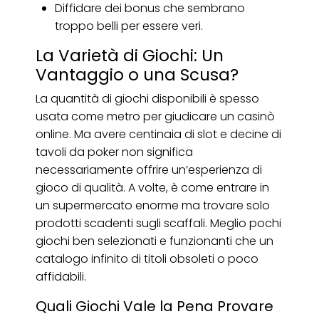
Diffidare dei bonus che sembrano
troppo belli per essere veri.
La Varietà di Giochi: Un
Vantaggio o una Scusa?
La quantità di giochi disponibili è spesso
usata come metro per giudicare un casinò
online. Ma avere centinaia di slot e decine di
tavoli da poker non significa
necessariamente offrire un’esperienza di
gioco di qualità. A volte, è come entrare in
un supermercato enorme ma trovare solo
prodotti scadenti sugli scaffali. Meglio pochi
giochi ben selezionati e funzionanti che un
catalogo infinito di titoli obsoleti o poco
affidabili.
Quali Giochi Vale la Pena Provare