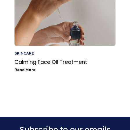
SKINCARE
Calming Face Oil Treatment
Read More
Subscribe to our emails