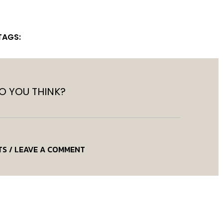
TAGS:
O YOU THINK?
S / LEAVE A COMMENT