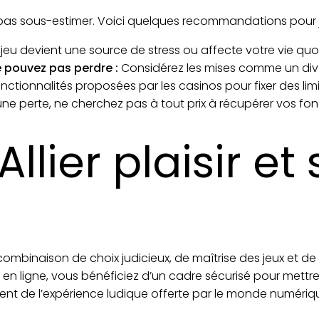
ut pas sous-estimer. Voici quelques recommandations pour
e jeu devient une source de stress ou affecte votre vie quo
e pouvez pas perdre :
Considérez les mises comme un di
onctionnalités proposées par les casinos pour fixer des li
ne perte, ne cherchez pas à tout prix à récupérer vos fond
llier plaisir et
 combinaison de choix judicieux, de maîtrise des jeux et d
 en ligne
, vous bénéficiez d’un cadre sécurisé pour mettre
ent de l’expérience ludique offerte par le monde numériq