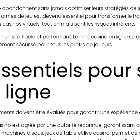
e abandonnent sans jamais optimiser leurs stratégies de
rmes de jeu est devenu essentiel pour transformer le has
s casinos virtuels, tout en maîtrisant les risques inhérents.
ir un site fiable et performant. Le
nine casino en ligne
se d
nement sécurisé pour tous les profils de joueurs.
essentiels pour
 ligne
éments doivent être évalués pour garantir une expérience 
ino est agréé par une autorité reconnue, garantissant ainsi
machines à sous, jeux de table et live casino, permet de di