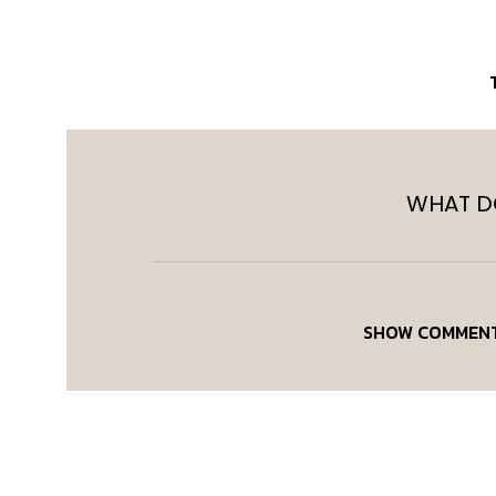
WHAT D
SHOW COMMENT