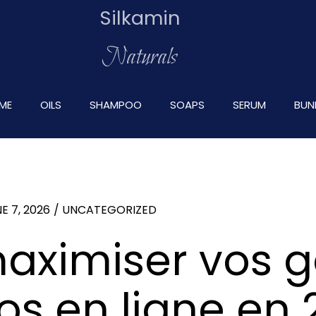
Silkamin
Naturals
ME
OILS
SHAMPOO
SOAPS
SERUM
BUN
E 7, 2026
/
UNCATEGORIZED
ximiser vos g
nos en ligne en