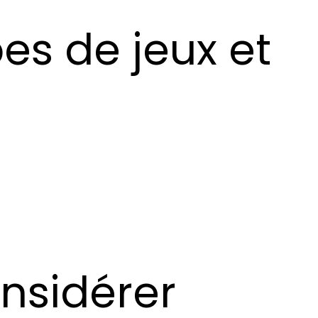
es de jeux et
onsidérer