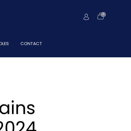
0
DLES
CONTACT
ains
 2024