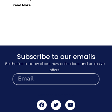
Read More
Subscribe to our emails
Be the first to know about new collections and exclusive
offers.
Subscribe to our emails