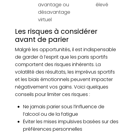
avantage ou
élevé
désavantage
virtuel
Les risques à considérer
avant de parier
Malgré les opportunités, il est indispensable
de garder à l’esprit que les paris sportifs
comportent des risques inhérents. La
volatilité des résultats, les imprévus sportifs
et les biais émotionnels peuvent impacter
négativement vos gains. Voici quelques
conseils pour limiter ces risques :
Ne jamais parier sous l’influence de
l’alcool ou de la fatigue
Éviter les mises impulsives basées sur des
préférences personnelles