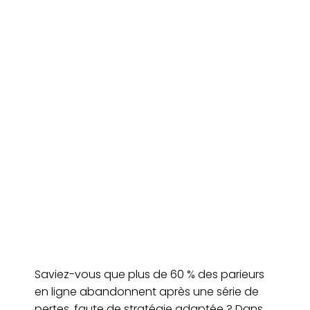
Saviez-vous que plus de 60 % des parieurs
en ligne abandonnent après une série de
pertes, faute de stratégie adaptée ? Dans