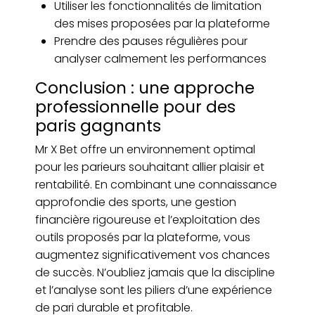
Utiliser les fonctionnalités de limitation
des mises proposées par la plateforme
Prendre des pauses régulières pour
analyser calmement les performances
Conclusion : une approche
professionnelle pour des
paris gagnants
Mr X Bet offre un environnement optimal
pour les parieurs souhaitant allier plaisir et
rentabilité. En combinant une connaissance
approfondie des sports, une gestion
financière rigoureuse et l’exploitation des
outils proposés par la plateforme, vous
augmentez significativement vos chances
de succès. N’oubliez jamais que la discipline
et l’analyse sont les piliers d’une expérience
de pari durable et profitable.