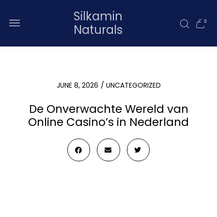
Silkamin
0
Naturals
JUNE 8, 2026
/
UNCATEGORIZED
De Onverwachte Wereld van
Online Casino’s in Nederland