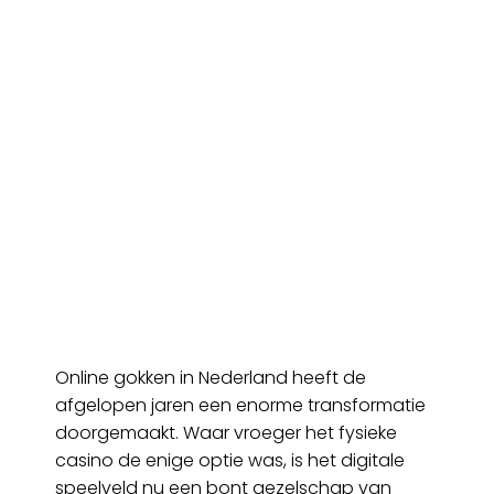
Online gokken in Nederland heeft de
afgelopen jaren een enorme transformatie
doorgemaakt. Waar vroeger het fysieke
casino de enige optie was, is het digitale
speelveld nu een bont gezelschap van