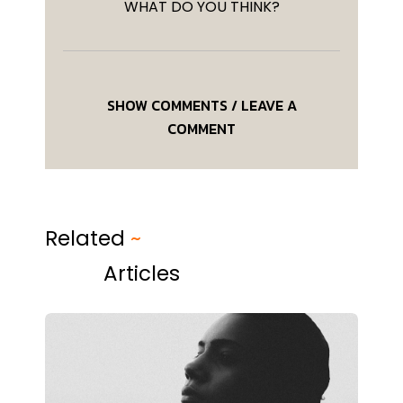
WHAT DO YOU THINK?
SHOW COMMENTS / LEAVE A
COMMENT
Related
~
Articles