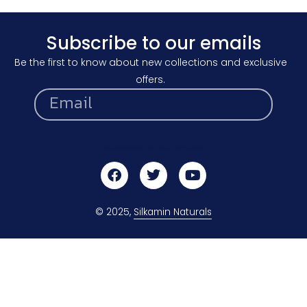
Subscribe to our emails
Be the first to know about new collections and exclusive
offers.
Subscribe to our emails
© 2025,
Silkamin Naturals