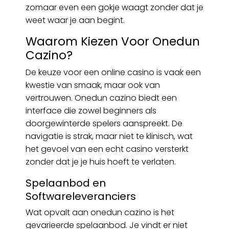
zomaar even een gokje waagt zonder dat je
weet waar je aan begint.
Waarom Kiezen Voor Onedun
Cazino?
De keuze voor een online casino is vaak een
kwestie van smaak, maar ook van
vertrouwen. Onedun cazino biedt een
interface die zowel beginners als
doorgewinterde spelers aanspreekt. De
navigatie is strak, maar niet te klinisch, wat
het gevoel van een echt casino versterkt
zonder dat je je huis hoeft te verlaten.
Spelaanbod en
Softwareleveranciers
Wat opvalt aan onedun cazino is het
gevarieerde spelaanbod. Je vindt er niet