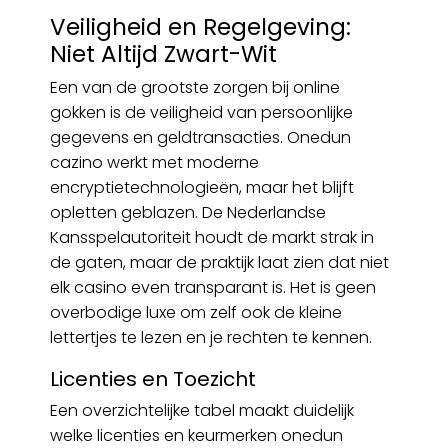
Veiligheid en Regelgeving:
Niet Altijd Zwart-Wit
Een van de grootste zorgen bij online
gokken is de veiligheid van persoonlijke
gegevens en geldtransacties. Onedun
cazino werkt met moderne
encryptietechnologieën, maar het blijft
opletten geblazen. De Nederlandse
Kansspelautoriteit houdt de markt strak in
de gaten, maar de praktijk laat zien dat niet
elk casino even transparant is. Het is geen
overbodige luxe om zelf ook de kleine
lettertjes te lezen en je rechten te kennen.
Licenties en Toezicht
Een overzichtelijke tabel maakt duidelijk
welke licenties en keurmerken onedun