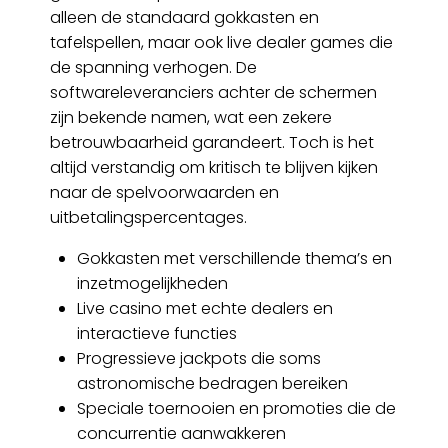
alleen de standaard gokkasten en
tafelspellen, maar ook live dealer games die
de spanning verhogen. De
softwareleveranciers achter de schermen
zijn bekende namen, wat een zekere
betrouwbaarheid garandeert. Toch is het
altijd verstandig om kritisch te blijven kijken
naar de spelvoorwaarden en
uitbetalingspercentages.
Gokkasten met verschillende thema’s en
inzetmogelijkheden
Live casino met echte dealers en
interactieve functies
Progressieve jackpots die soms
astronomische bedragen bereiken
Speciale toernooien en promoties die de
concurrentie aanwakkeren