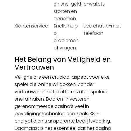
en snel geld
e-wallets
storten en
opnemen
Klantenservice
Snelle hulp
Live chat, e-mail,
bij
telefoon
problemen
of vragen
Het Belang van Veiligheid en
Vertrouwen
Veiligheid is een cruciaal aspect voor elke
speler die online wil gokken. Zonder
vertrouwen in het platform zullen spelers
snel afhaken. Daarom investeren
gerenommeerde casino’s veel in
beveiligingstechnologieën zoals SSL-
encryptie en transparante bedrijfsvoering.
Daarnaast is het essentieel dat het casino