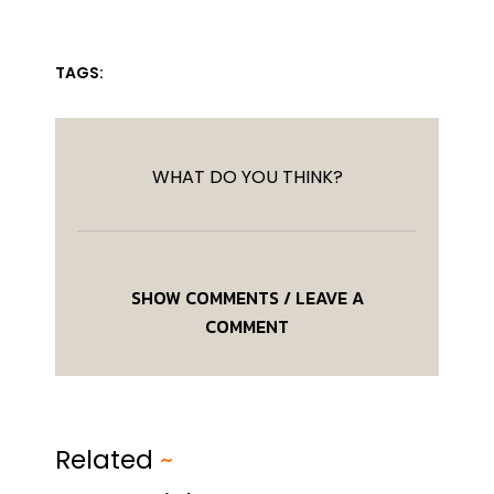
TAGS:
WHAT DO YOU THINK?
SHOW COMMENTS / LEAVE A
COMMENT
Related
~