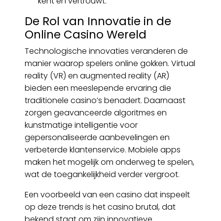
kent en vertrouwt.
De Rol van Innovatie in de
Online Casino Wereld
Technologische innovaties veranderen de
manier waarop spelers online gokken. Virtual
reality (VR) en augmented reality (AR)
bieden een meeslepende ervaring die
traditionele casino’s benadert. Daarnaast
zorgen geavanceerde algoritmes en
kunstmatige intelligentie voor
gepersonaliseerde aanbevelingen en
verbeterde klantenservice. Mobiele apps
maken het mogelijk om onderweg te spelen,
wat de toegankelijkheid verder vergroot.
Een voorbeeld van een casino dat inspeelt
op deze trends is het
casino brutal
, dat
bekend staat om zijn innovatieve