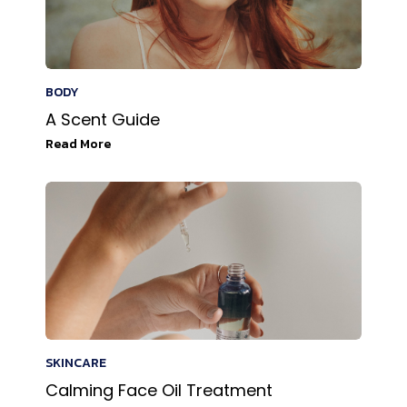
BODY
A Scent Guide
Read More
SKINCARE
Calming Face Oil Treatment