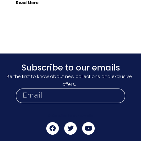
Read More
Subscribe to our emails
Be the first to know about new collections and exclusive
offers.
Subscribe to our emails