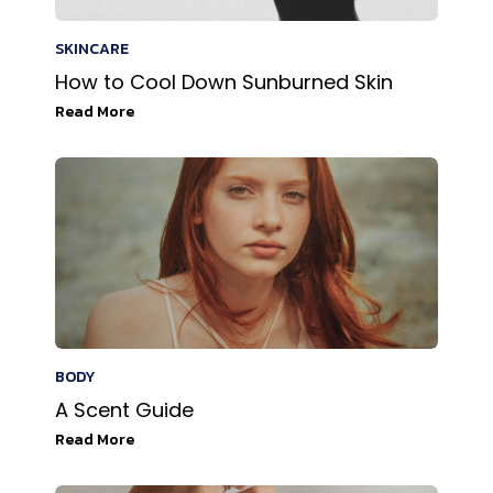
SKINCARE
How to Cool Down Sunburned Skin
Read More
BODY
A Scent Guide
Read More