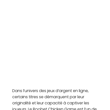
Dans l’univers des jeux d’argent en ligne,
certains titres se démarquent par leur
originalité et leur capacité à captiver les
joueurs. Le Roobet Chicken Game est l’un de