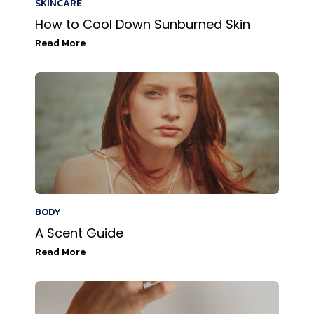
SKINCARE
How to Cool Down Sunburned Skin
Read More
BODY
A Scent Guide
Read More