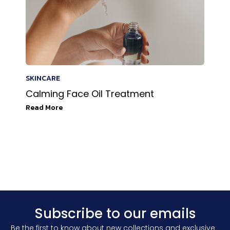
SKINCARE
Calming Face Oil Treatment
Read More
Subscribe to our emails
Be the first to know about new collections and exclusive