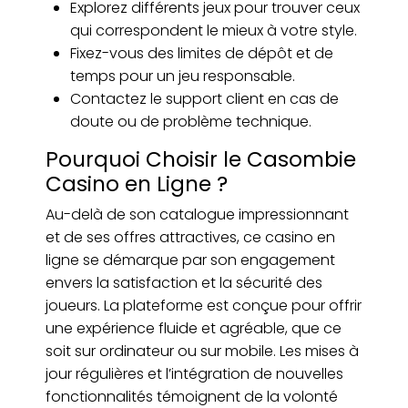
Explorez différents jeux pour trouver ceux
qui correspondent le mieux à votre style.
Fixez-vous des limites de dépôt et de
temps pour un jeu responsable.
Contactez le support client en cas de
doute ou de problème technique.
Pourquoi Choisir le Casombie
Casino en Ligne ?
Au-delà de son catalogue impressionnant
et de ses offres attractives, ce casino en
ligne se démarque par son engagement
envers la satisfaction et la sécurité des
joueurs. La plateforme est conçue pour offrir
une expérience fluide et agréable, que ce
soit sur ordinateur ou sur mobile. Les mises à
jour régulières et l’intégration de nouvelles
fonctionnalités témoignent de la volonté