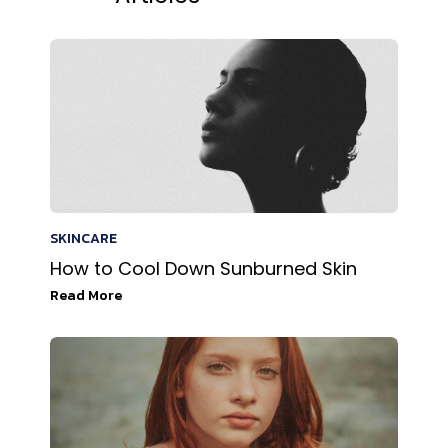
SKINCARE
How to Cool Down Sunburned Skin
Read More