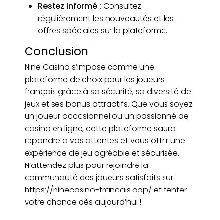
Restez informé :
Consultez
régulièrement les nouveautés et les
offres spéciales sur la plateforme.
Conclusion
Nine Casino s’impose comme une
plateforme de choix pour les joueurs
français grâce à sa sécurité, sa diversité de
jeux et ses bonus attractifs. Que vous soyez
un joueur occasionnel ou un passionné de
casino en ligne, cette plateforme saura
répondre à vos attentes et vous offrir une
expérience de jeu agréable et sécurisée.
N’attendez plus pour rejoindre la
communauté des joueurs satisfaits sur
https://ninecasino-francais.app/
et tenter
votre chance dès aujourd’hui !