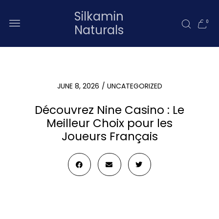
Silkamin
0
Naturals
JUNE 8, 2026
/
UNCATEGORIZED
Découvrez Nine Casino : Le
Meilleur Choix pour les
Joueurs Français