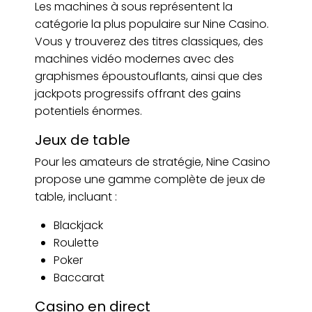
Les machines à sous représentent la
catégorie la plus populaire sur Nine Casino.
Vous y trouverez des titres classiques, des
machines vidéo modernes avec des
graphismes époustouflants, ainsi que des
jackpots progressifs offrant des gains
potentiels énormes.
Jeux de table
Pour les amateurs de stratégie, Nine Casino
propose une gamme complète de jeux de
table, incluant :
Blackjack
Roulette
Poker
Baccarat
Casino en direct