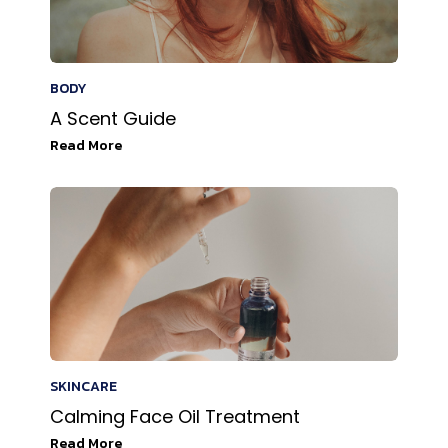
BODY
A Scent Guide
Read More
SKINCARE
Calming Face Oil Treatment
Read More