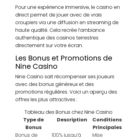
Pour une expérience immersive, le casino en
direct permet de jouer avec de vrais
croupiers via une diffusion en streaming de
haute qualité. Cela recrée l’ambiance
authentique des casinos terrestres
directement sur votre écran.
Les Bonus et Promotions de
Nine Casino
Nine Casino sait récompenser ses joueurs
avec des bonus généreux et des
promotions régulières. Voici un aperçu des
offres les plus attractives :
Tableau des Bonus chez Nine Casino
Type de
Description
Conditions
Bonus
Principales
Bonus de
100% jusqu’à
Mise