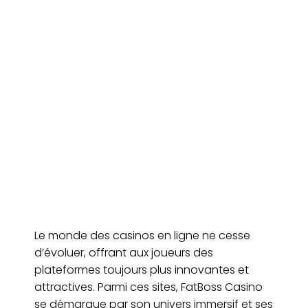
Le monde des casinos en ligne ne cesse
d’évoluer, offrant aux joueurs des
plateformes toujours plus innovantes et
attractives. Parmi ces sites, FatBoss Casino
se démarque par son univers immersif et ses