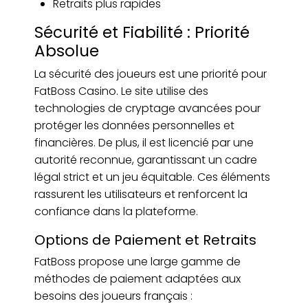
Retraits plus rapides
Sécurité et Fiabilité : Priorité
Absolue
La sécurité des joueurs est une priorité pour
FatBoss Casino. Le site utilise des
technologies de cryptage avancées pour
protéger les données personnelles et
financières. De plus, il est licencié par une
autorité reconnue, garantissant un cadre
légal strict et un jeu équitable. Ces éléments
rassurent les utilisateurs et renforcent la
confiance dans la plateforme.
Options de Paiement et Retraits
FatBoss propose une large gamme de
méthodes de paiement adaptées aux
besoins des joueurs français :