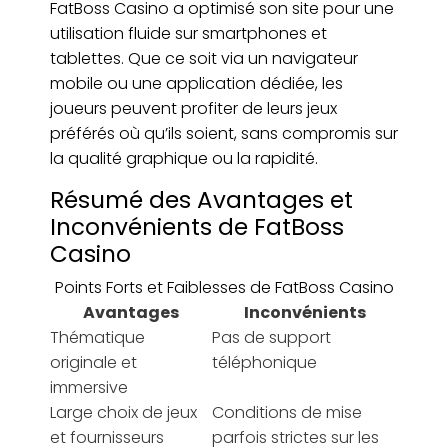
FatBoss Casino a optimisé son site pour une
utilisation fluide sur smartphones et
tablettes. Que ce soit via un navigateur
mobile ou une application dédiée, les
joueurs peuvent profiter de leurs jeux
préférés où qu’ils soient, sans compromis sur
la qualité graphique ou la rapidité.
Résumé des Avantages et
Inconvénients de FatBoss
Casino
Points Forts et Faiblesses de FatBoss Casino
Avantages
Inconvénients
Thématique
Pas de support
originale et
téléphonique
immersive
Large choix de jeux
Conditions de mise
et fournisseurs
parfois strictes sur les