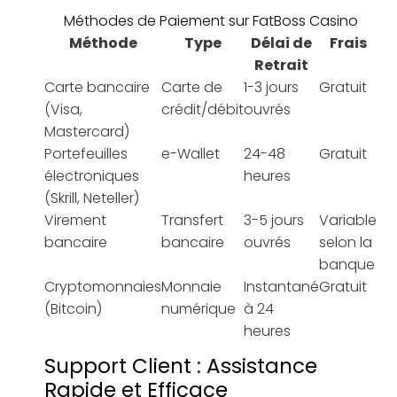
Méthodes de Paiement sur FatBoss Casino
Méthode
Type
Délai de
Frais
Retrait
Carte bancaire
Carte de
1-3 jours
Gratuit
(Visa,
crédit/débit
ouvrés
Mastercard)
Portefeuilles
e-Wallet
24-48
Gratuit
électroniques
heures
(Skrill, Neteller)
Virement
Transfert
3-5 jours
Variable
bancaire
bancaire
ouvrés
selon la
banque
Cryptomonnaies
Monnaie
Instantané
Gratuit
(Bitcoin)
numérique
à 24
heures
Support Client : Assistance
Rapide et Efficace