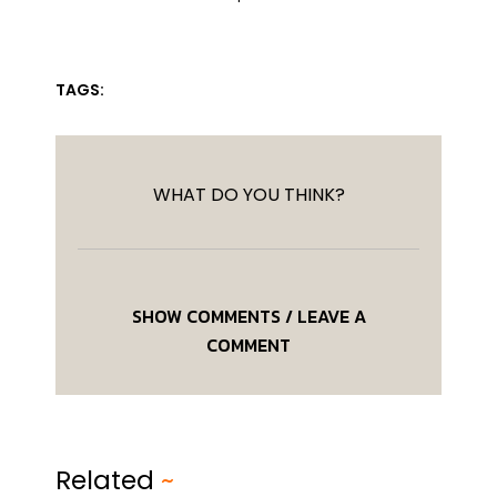
TAGS:
WHAT DO YOU THINK?
SHOW COMMENTS / LEAVE A
COMMENT
Related
~