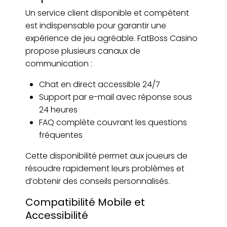
Un service client disponible et compétent
est indispensable pour garantir une
expérience de jeu agréable. FatBoss Casino
propose plusieurs canaux de
communication :
Chat en direct accessible 24/7
Support par e-mail avec réponse sous
24 heures
FAQ complète couvrant les questions
fréquentes
Cette disponibilité permet aux joueurs de
résoudre rapidement leurs problèmes et
d’obtenir des conseils personnalisés.
Compatibilité Mobile et
Accessibilité