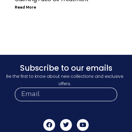
Read More
Subscribe to our emails
Be the first to know about new collections and exclusive
offers.
Subscribe to our emails