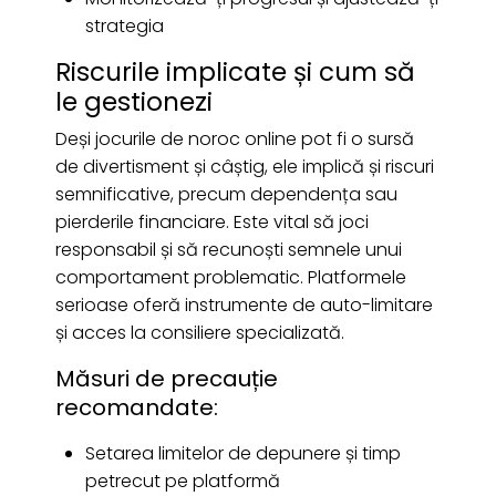
strategia
Riscurile implicate și cum să
le gestionezi
Deși jocurile de noroc online pot fi o sursă
de divertisment și câștig, ele implică și riscuri
semnificative, precum dependența sau
pierderile financiare. Este vital să joci
responsabil și să recunoști semnele unui
comportament problematic. Platformele
serioase oferă instrumente de auto-limitare
și acces la consiliere specializată.
Măsuri de precauție
recomandate:
Setarea limitelor de depunere și timp
petrecut pe platformă