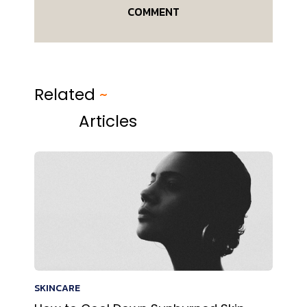
COMMENT
Related
~
Articles
SKINCARE