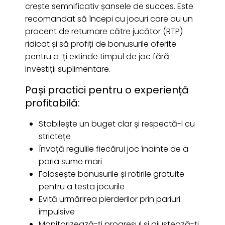
crește semnificativ șansele de succes. Este
recomandat să începi cu jocuri care au un
procent de returnare către jucător (RTP)
ridicat și să profiți de bonusurile oferite
pentru a-ți extinde timpul de joc fără
investiții suplimentare.
Pași practici pentru o experiență
profitabilă:
Stabilește un buget clar și respectă-l cu
strictețe
Învață regulile fiecărui joc înainte de a
paria sume mari
Folosește bonusurile și rotirile gratuite
pentru a testa jocurile
Evită urmărirea pierderilor prin pariuri
impulsive
Monitorizează-ți progresul și ajustează-ți