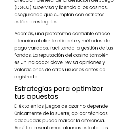
Dirección General de Ordenación del Juego
(DGOJ) supervisa y licencia a los casinos,
asegurando que cumplan con estrictos
estándares legales.
Además, una plataforma confiable ofrece
atención al cliente eficiente y métodos de
pago variados, facilitando la gestión de tus
fondos. La reputación del casino también
es un indicador clave: revisa opiniones y
valoraciones de otros usuarios antes de
registrarte.
Estrategias para optimizar
tus apuestas
El éxito en los juegos de azar no depende
únicamente de la suerte; aplicar técnicas
adecuadas puede marcar la diferencia.
Aquí te presentamos algunas estrategias