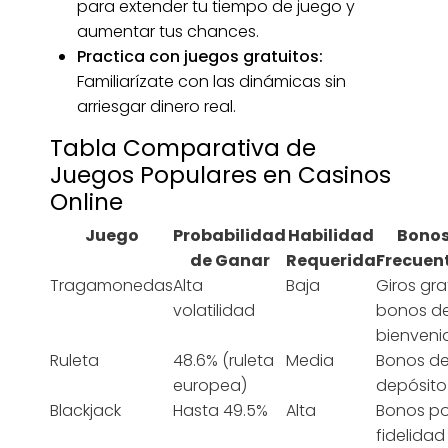
para extender tu tiempo de juego y
aumentar tus chances.
Practica con juegos gratuitos:
Familiarízate con las dinámicas sin
arriesgar dinero real.
Tabla Comparativa de
Juegos Populares en Casinos
Online
Juego
Probabilidad
Habilidad
Bono
de Ganar
Requerida
Frecuen
Tragamonedas
Alta
Baja
Giros grat
volatilidad
bonos d
bienveni
Ruleta
48.6% (ruleta
Media
Bonos d
europea)
depósito
Blackjack
Hasta 49.5%
Alta
Bonos po
fidelidad