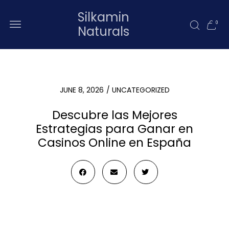
Silkamin
0
Naturals
JUNE 8, 2026
/
UNCATEGORIZED
Descubre las Mejores
Estrategias para Ganar en
Casinos Online en España