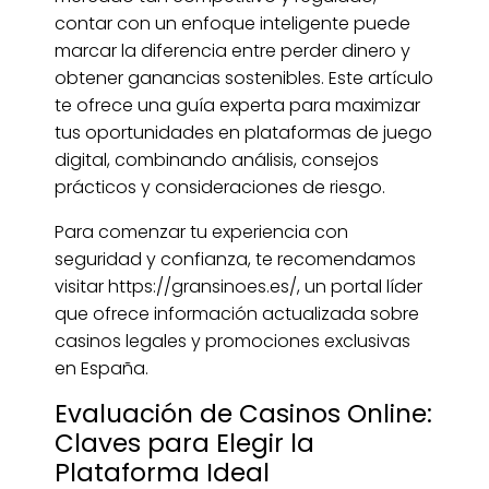
contar con un enfoque inteligente puede
marcar la diferencia entre perder dinero y
obtener ganancias sostenibles. Este artículo
te ofrece una guía experta para maximizar
tus oportunidades en plataformas de juego
digital, combinando análisis, consejos
prácticos y consideraciones de riesgo.
Para comenzar tu experiencia con
seguridad y confianza, te recomendamos
visitar
https://gransinoes.es/
, un portal líder
que ofrece información actualizada sobre
casinos legales y promociones exclusivas
en España.
Evaluación de Casinos Online:
Claves para Elegir la
Plataforma Ideal