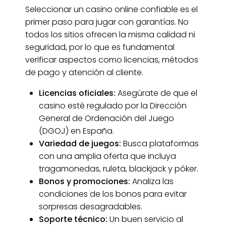
Seleccionar un casino online confiable es el
primer paso para jugar con garantías. No
todos los sitios ofrecen la misma calidad ni
seguridad, por lo que es fundamental
verificar aspectos como licencias, métodos
de pago y atención al cliente.
Licencias oficiales:
Asegúrate de que el
casino esté regulado por la Dirección
General de Ordenación del Juego
(DGOJ) en España.
Variedad de juegos:
Busca plataformas
con una amplia oferta que incluya
tragamonedas, ruleta, blackjack y póker.
Bonos y promociones:
Analiza las
condiciones de los bonos para evitar
sorpresas desagradables.
Soporte técnico:
Un buen servicio al