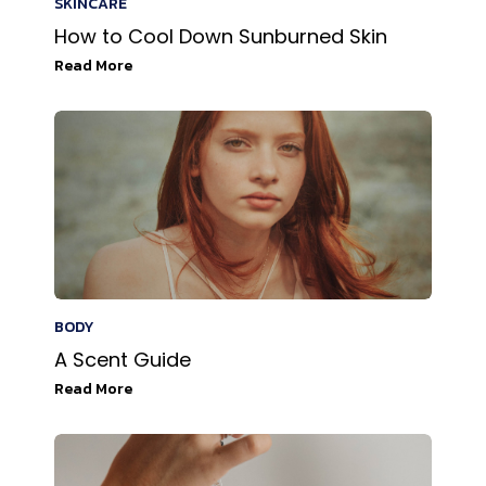
SKINCARE
How to Cool Down Sunburned Skin
Read More
BODY
A Scent Guide
Read More