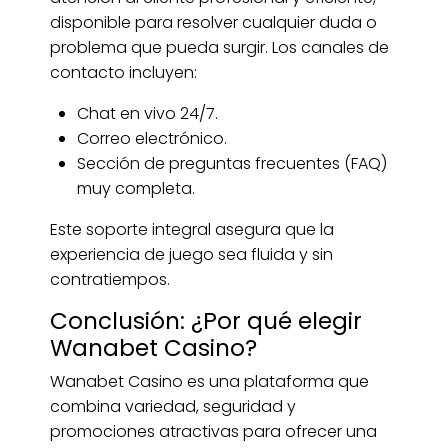
disponible para resolver cualquier duda o
problema que pueda surgir. Los canales de
contacto incluyen:
Chat en vivo 24/7.
Correo electrónico.
Sección de preguntas frecuentes (FAQ)
muy completa.
Este soporte integral asegura que la
experiencia de juego sea fluida y sin
contratiempos.
Conclusión: ¿Por qué elegir
Wanabet Casino?
Wanabet Casino es una plataforma que
combina variedad, seguridad y
promociones atractivas para ofrecer una