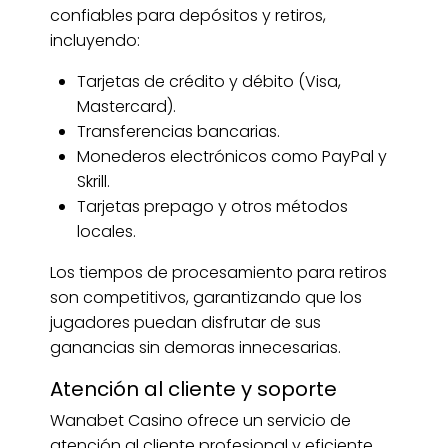
confiables para depósitos y retiros,
incluyendo:
Tarjetas de crédito y débito (Visa,
Mastercard).
Transferencias bancarias.
Monederos electrónicos como PayPal y
Skrill.
Tarjetas prepago y otros métodos
locales.
Los tiempos de procesamiento para retiros
son competitivos, garantizando que los
jugadores puedan disfrutar de sus
ganancias sin demoras innecesarias.
Atención al cliente y soporte
Wanabet Casino ofrece un servicio de
atención al cliente profesional y eficiente,