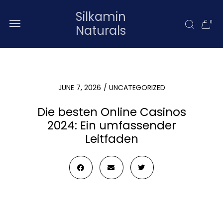
Silkamin
0
Naturals
JUNE 7, 2026
/
UNCATEGORIZED
Die besten Online Casinos
2024: Ein umfassender
Leitfaden