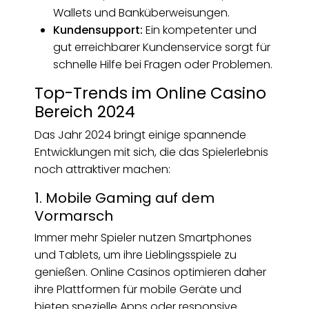
Wallets und Banküberweisungen.
Kundensupport:
Ein kompetenter und
gut erreichbarer Kundenservice sorgt für
schnelle Hilfe bei Fragen oder Problemen.
Top-Trends im Online Casino
Bereich 2024
Das Jahr 2024 bringt einige spannende
Entwicklungen mit sich, die das Spielerlebnis
noch attraktiver machen:
1. Mobile Gaming auf dem
Vormarsch
Immer mehr Spieler nutzen Smartphones
und Tablets, um ihre Lieblingsspiele zu
genießen. Online Casinos optimieren daher
ihre Plattformen für mobile Geräte und
bieten spezielle Apps oder responsive