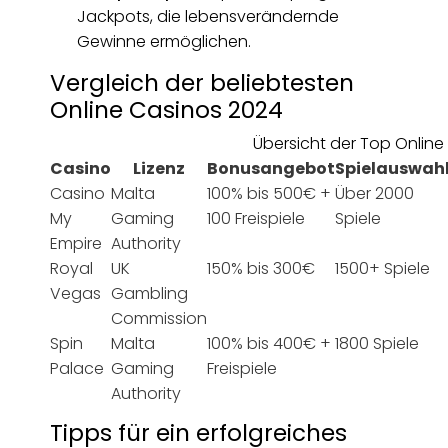
Jackpots, die lebensverändernde
Gewinne ermöglichen.
Vergleich der beliebtesten
Online Casinos 2024
Übersicht der Top Online
Casino
Lizenz
Bonusangebot
Spielauswah
Casino
Malta
100% bis 500€ +
Über 2000
My
Gaming
100 Freispiele
Spiele
Empire
Authority
Royal
UK
150% bis 300€
1500+ Spiele
Vegas
Gambling
Commission
Spin
Malta
100% bis 400€ +
1800 Spiele
Palace
Gaming
Freispiele
Authority
Tipps für ein erfolgreiches