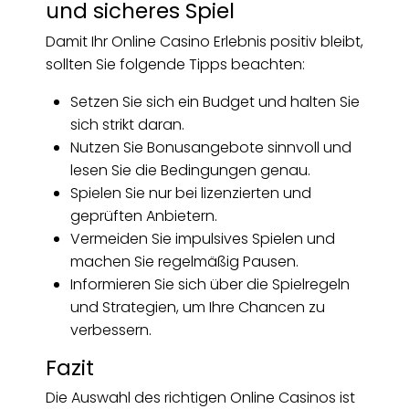
und sicheres Spiel
Damit Ihr Online Casino Erlebnis positiv bleibt,
sollten Sie folgende Tipps beachten:
Setzen Sie sich ein Budget und halten Sie
sich strikt daran.
Nutzen Sie Bonusangebote sinnvoll und
lesen Sie die Bedingungen genau.
Spielen Sie nur bei lizenzierten und
geprüften Anbietern.
Vermeiden Sie impulsives Spielen und
machen Sie regelmäßig Pausen.
Informieren Sie sich über die Spielregeln
und Strategien, um Ihre Chancen zu
verbessern.
Fazit
Die Auswahl des richtigen Online Casinos ist