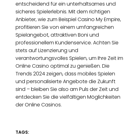
entscheidend für ein unterhaltsames und
sicheres Spielerlebnis. Mit dem richtigen
Anbieter, wie zum Beispiel
Casino My Empire
,
profitieren Sie von einem umfangreichen
Spielangebot, attraktiven Boni und
professionellem Kundenservice. Achten Sie
stets auf Lizenzierung und
verantwortungsvolles Spielen, um Ihre Zeit im
Online Casino optimal zu genießen. Die
Trends 2024 zeigen, dass mobiles Spielen
und personalisierte Angebote die Zukunft
sind – bleiben Sie also am Puls der Zeit und
entdecken Sie die vielfältigen Möglichkeiten
der Online Casinos.
TAGS: