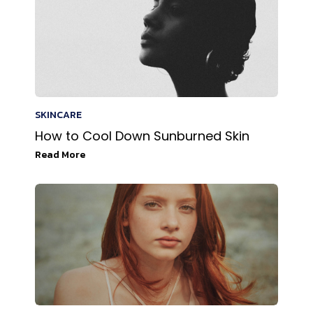
SKINCARE
How to Cool Down Sunburned Skin
Read More