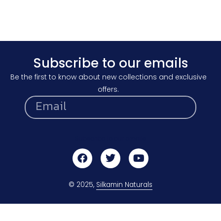
Subscribe to our emails
Be the first to know about new collections and exclusive
offers.
Subscribe to our emails
© 2025,
Silkamin Naturals