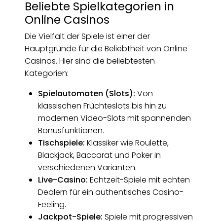
Beliebte Spielkategorien in
Online Casinos
Die Vielfalt der Spiele ist einer der
Hauptgründe für die Beliebtheit von Online
Casinos. Hier sind die beliebtesten
Kategorien:
Spielautomaten (Slots):
Von
klassischen Früchteslots bis hin zu
modernen Video-Slots mit spannenden
Bonusfunktionen.
Tischspiele:
Klassiker wie Roulette,
Blackjack, Baccarat und Poker in
verschiedenen Varianten.
Live-Casino:
Echtzeit-Spiele mit echten
Dealern für ein authentisches Casino-
Feeling.
Jackpot-Spiele:
Spiele mit progressiven