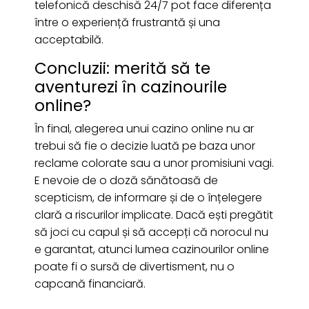
telefonică deschisă 24/7 pot face diferența
între o experiență frustrantă și una
acceptabilă.
Concluzii: merită să te
aventurezi în cazinourile
online?
În final, alegerea unui cazino online nu ar
trebui să fie o decizie luată pe baza unor
reclame colorate sau a unor promisiuni vagi.
E nevoie de o doză sănătoasă de
scepticism, de informare și de o înțelegere
clară a riscurilor implicate. Dacă ești pregătit
să joci cu capul și să accepți că norocul nu
e garantat, atunci lumea cazinourilor online
poate fi o sursă de divertisment, nu o
capcană financiară.