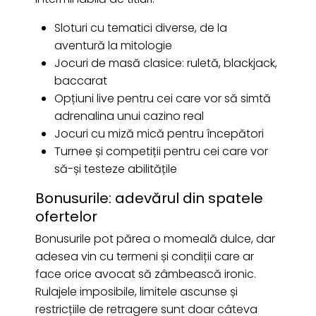
Sloturi cu tematici diverse, de la
aventură la mitologie
Jocuri de masă clasice: ruletă, blackjack,
baccarat
Opțiuni live pentru cei care vor să simtă
adrenalina unui cazino real
Jocuri cu miză mică pentru începători
Turnee și competiții pentru cei care vor
să-și testeze abilitățile
Bonusurile: adevărul din spatele
ofertelor
Bonusurile pot părea o momeală dulce, dar
adesea vin cu termeni și condiții care ar
face orice avocat să zâmbească ironic.
Rulajele imposibile, limitele ascunse și
restricțiile de retragere sunt doar câteva