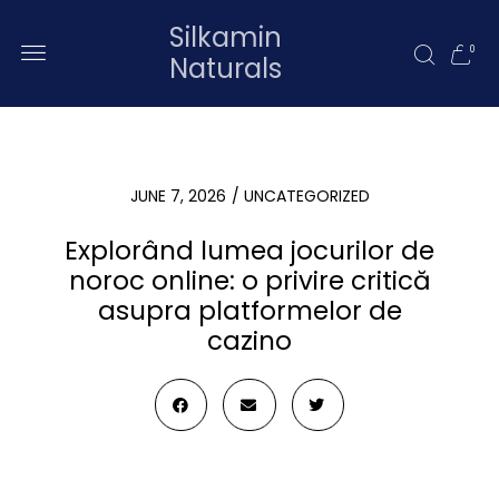
Silkamin
0
Naturals
JUNE 7, 2026
/
UNCATEGORIZED
Explorând lumea jocurilor de
noroc online: o privire critică
asupra platformelor de
cazino