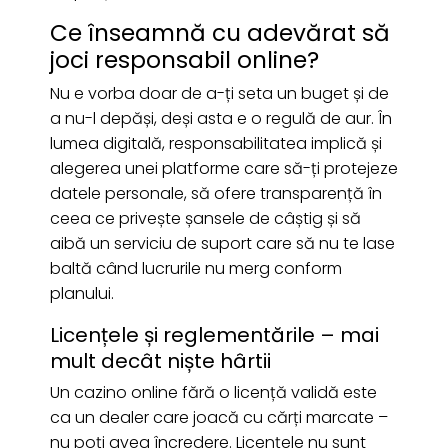
Ce înseamnă cu adevărat să
joci responsabil online?
Nu e vorba doar de a-ți seta un buget și de
a nu-l depăși, deși asta e o regulă de aur. În
lumea digitală, responsabilitatea implică și
alegerea unei platforme care să-ți protejeze
datele personale, să ofere transparență în
ceea ce privește șansele de câștig și să
aibă un serviciu de suport care să nu te lase
baltă când lucrurile nu merg conform
planului.
Licențele și reglementările – mai
mult decât niște hârtii
Un cazino online fără o licență validă este
ca un dealer care joacă cu cărți marcate –
nu poți avea încredere. Licențele nu sunt