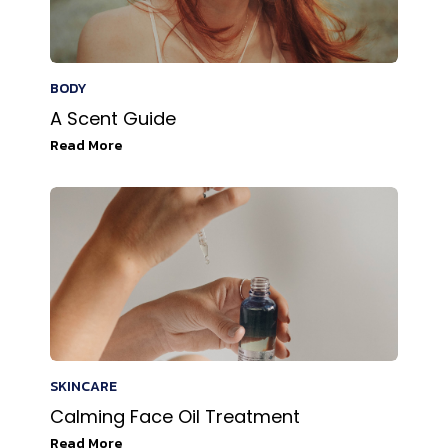
BODY
A Scent Guide
Read More
SKINCARE
Calming Face Oil Treatment
Read More