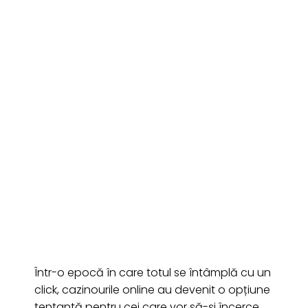
Într-o epocă în care totul se întâmplă cu un
click, cazinourile online au devenit o opțiune
tentantă pentru cei care vor să-și încerce