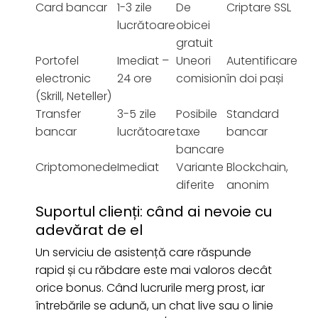
Card bancar
1-3 zile
De
Criptare SSL
lucrătoare
obicei
gratuit
Portofel
Imediat –
Uneori
Autentificare
electronic
24 ore
comision
în doi pași
(Skrill, Neteller)
Transfer
3-5 zile
Posibile
Standard
bancar
lucrătoare
taxe
bancar
bancare
Criptomonede
Imediat
Variante
Blockchain,
diferite
anonim
Suportul clienți: când ai nevoie cu
adevărat de el
Un serviciu de asistență care răspunde
rapid și cu răbdare este mai valoros decât
orice bonus. Când lucrurile merg prost, iar
întrebările se adună, un chat live sau o linie