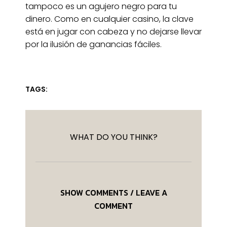
tampoco es un agujero negro para tu
dinero. Como en cualquier casino, la clave
está en jugar con cabeza y no dejarse llevar
por la ilusión de ganancias fáciles.
TAGS:
WHAT DO YOU THINK?
SHOW COMMENTS / LEAVE A
COMMENT