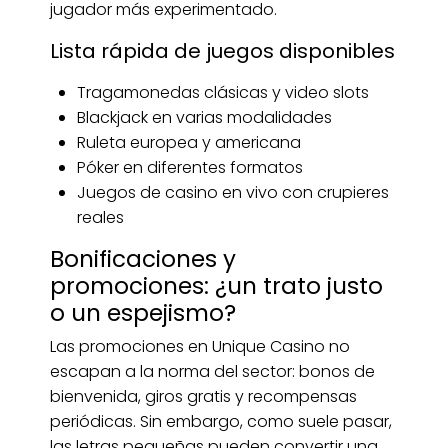
jugador más experimentado.
Lista rápida de juegos disponibles
Tragamonedas clásicas y video slots
Blackjack en varias modalidades
Ruleta europea y americana
Póker en diferentes formatos
Juegos de casino en vivo con crupieres
reales
Bonificaciones y
promociones: ¿un trato justo
o un espejismo?
Las promociones en Unique Casino no
escapan a la norma del sector: bonos de
bienvenida, giros gratis y recompensas
periódicas. Sin embargo, como suele pasar,
las letras pequeñas pueden convertir una