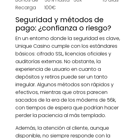
Recarga
100€
Seguridad y métodos de
pago: ¿confianza o riesgo?
En un entorno donde la seguridad es clave,
Unique Casino cumple con los estándares
básicos: cifrado SSL, licencias oficiales y
auditorías externas. No obstante, la
experiencia de usuario en cuanto a
depósitos y retiros puede ser un tanto
irregular. Algunos métodos son rápidos y
efectivos, mientras que otros parecen
sacados de la era de los módems de 56k,
con tiempos de espera que podrían hacer
perder la paciencia al más templado.
Además, la atención al cliente, aunque
disponible, no siempre responde con la