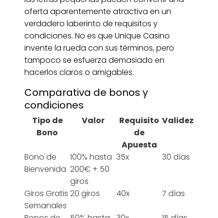
oferta aparentemente atractiva en un
verdadero laberinto de requisitos y
condiciones. No es que Unique Casino
invente la rueda con sus términos, pero
tampoco se esfuerza demasiado en
hacerlos claros o amigables.
Comparativa de bonos y
condiciones
Tipo de
Valor
Requisito
Validez
Bono
de
Apuesta
Bono de
100% hasta
35x
30 días
Bienvenida
200€ + 50
giros
Giros Gratis
20 giros
40x
7 días
Semanales
Bonos de
50% hasta
30x
15 días