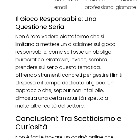
email
professionali
giornate
Il Gioco Responsabile: Una
Questione Seria
Non è raro vedere piattaforme che si
limitano a mettere un disclaimer sul gioco
responsabile, come se fosse un obbligo
burocratico. Gratowin, invece, sembra
prendere sul serio questa tematica,
offrendo strumenti concreti per gestire i limiti
di spesa e il tempo dedicato al gioco. Un
approccio che, seppur non infallibile,
dimostra una certa maturità rispetto a
molte altre realtà del settore.
Conclusioni: Tra Scetticismo e
Curiosità
Non è facile trovare un casinò online che