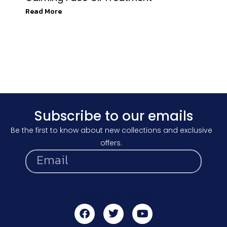
Read More
Subscribe to our emails
Be the first to know about new collections and exclusive
offers.
Subscribe to our emails