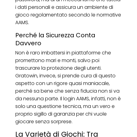
i dati personali e assicura un ambiente di
gioco regolamentato secondo le normative
AAMS.
Perché la Sicurezza Conta
Davvero
Non è raro imbattersi in piattaforme che
promettono mari e monti, salvo poi
trascurare la protezione degli utenti.
Gratowin, invece, si prende cura di questo
aspetto con un rigore quasi maniacale,
perché sa bene che senza fiducia non si va
da nessuna parte. Il login AAMS, infatti, non è
solo una questione tecnica, ma un vero e
proprio sigillo di garanzia per chi vuole
giocare senza sorprese.
La Varietà di Giochi: Tra