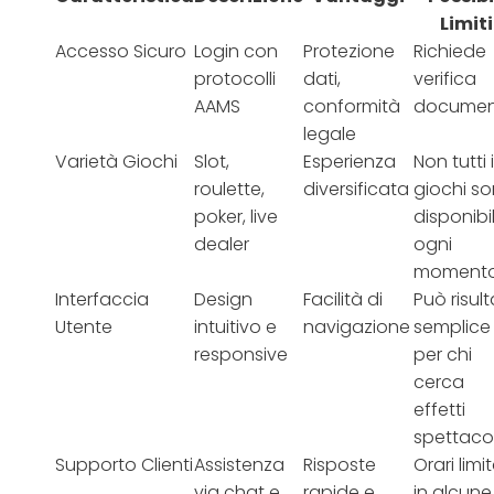
Limiti
Accesso Sicuro
Login con
Protezione
Richiede
protocolli
dati,
verifica
AAMS
conformità
documen
legale
Varietà Giochi
Slot,
Esperienza
Non tutti i
roulette,
diversificata
giochi s
poker, live
disponibil
dealer
ogni
moment
Interfaccia
Design
Facilità di
Può risul
Utente
intuitivo e
navigazione
semplice
responsive
per chi
cerca
effetti
spettacol
Supporto Clienti
Assistenza
Risposte
Orari limit
via chat e
rapide e
in alcune