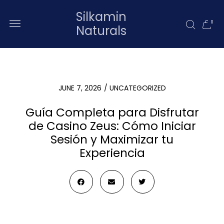
Silkamin
0
Naturals
JUNE 7, 2026
/
UNCATEGORIZED
Guía Completa para Disfrutar
de Casino Zeus: Cómo Iniciar
Sesión y Maximizar tu
Experiencia