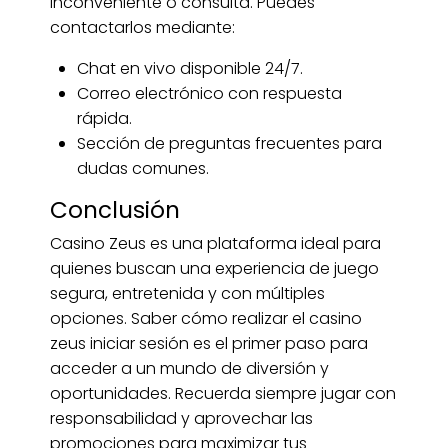
inconveniente o consulta. Puedes
contactarlos mediante:
Chat en vivo disponible 24/7.
Correo electrónico con respuesta
rápida.
Sección de preguntas frecuentes para
dudas comunes.
Conclusión
Casino Zeus es una plataforma ideal para
quienes buscan una experiencia de juego
segura, entretenida y con múltiples
opciones. Saber cómo realizar el
casino
zeus iniciar sesión
es el primer paso para
acceder a un mundo de diversión y
oportunidades. Recuerda siempre jugar con
responsabilidad y aprovechar las
promociones para maximizar tus