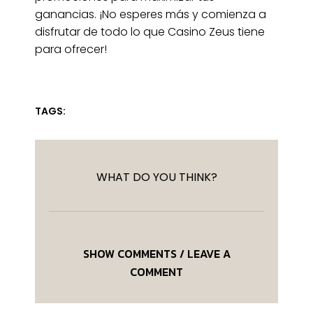
ganancias. ¡No esperes más y comienza a
disfrutar de todo lo que Casino Zeus tiene
para ofrecer!
TAGS:
WHAT DO YOU THINK?
SHOW COMMENTS / LEAVE A
COMMENT