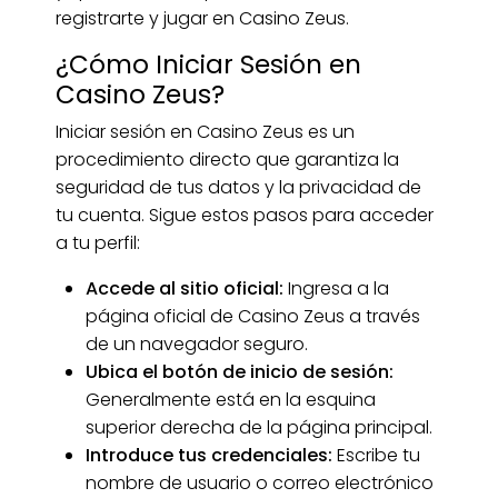
registrarte y jugar en Casino Zeus.
¿Cómo Iniciar Sesión en
Casino Zeus?
Iniciar sesión en Casino Zeus es un
procedimiento directo que garantiza la
seguridad de tus datos y la privacidad de
tu cuenta. Sigue estos pasos para acceder
a tu perfil:
Accede al sitio oficial:
Ingresa a la
página oficial de Casino Zeus a través
de un navegador seguro.
Ubica el botón de inicio de sesión:
Generalmente está en la esquina
superior derecha de la página principal.
Introduce tus credenciales:
Escribe tu
nombre de usuario o correo electrónico