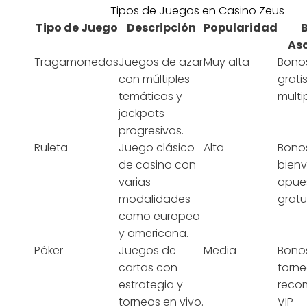
Tipos de Juegos en Casino Zeus
Tipo de Juego
Descripción
Popularidad
As
Tragamonedas
Juegos de azar
Muy alta
Bonos
con múltiples
gratis
temáticas y
multi
jackpots
progresivos.
Ruleta
Juego clásico
Alta
Bono
de casino con
bienv
varias
apue
modalidades
gratu
como europea
y americana.
Póker
Juegos de
Media
Bono
cartas con
torne
estrategia y
reco
torneos en vivo.
VIP