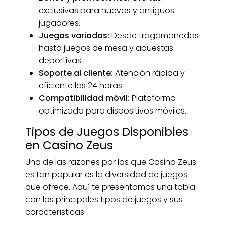
exclusivas para nuevos y antiguos
jugadores.
Juegos variados:
Desde tragamonedas
hasta juegos de mesa y apuestas
deportivas.
Soporte al cliente:
Atención rápida y
eficiente las 24 horas.
Compatibilidad móvil:
Plataforma
optimizada para dispositivos móviles.
Tipos de Juegos Disponibles
en Casino Zeus
Una de las razones por las que Casino Zeus
es tan popular es la diversidad de juegos
que ofrece. Aquí te presentamos una tabla
con los principales tipos de juegos y sus
características: