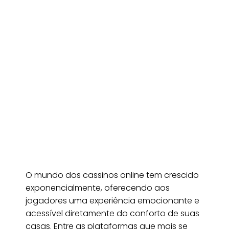
O mundo dos cassinos online tem crescido
exponencialmente, oferecendo aos
jogadores uma experiência emocionante e
acessível diretamente do conforto de suas
casas. Entre as plataformas que mais se