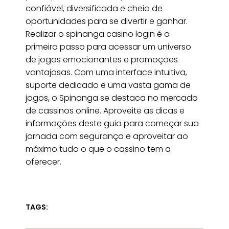
confiável, diversificada e cheia de
oportunidades para se divertir e ganhar.
Realizar o
spinanga casino login
é o
primeiro passo para acessar um universo
de jogos emocionantes e promoções
vantajosas. Com uma interface intuitiva,
suporte dedicado e uma vasta gama de
jogos, o Spinanga se destaca no mercado
de cassinos online. Aproveite as dicas e
informações deste guia para começar sua
jornada com segurança e aproveitar ao
máximo tudo o que o cassino tem a
oferecer.
TAGS: