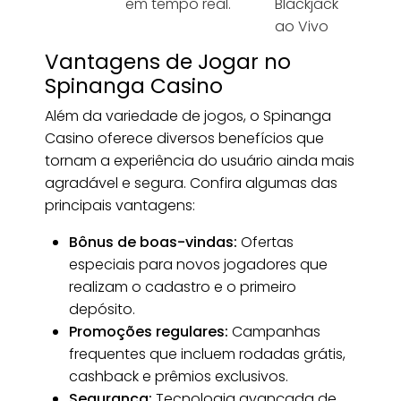
em tempo real.
Blackjack
ao Vivo
Vantagens de Jogar no
Spinanga Casino
Além da variedade de jogos, o Spinanga
Casino oferece diversos benefícios que
tornam a experiência do usuário ainda mais
agradável e segura. Confira algumas das
principais vantagens:
Bônus de boas-vindas:
Ofertas
especiais para novos jogadores que
realizam o cadastro e o primeiro
depósito.
Promoções regulares:
Campanhas
frequentes que incluem rodadas grátis,
cashback e prêmios exclusivos.
Segurança:
Tecnologia avançada de