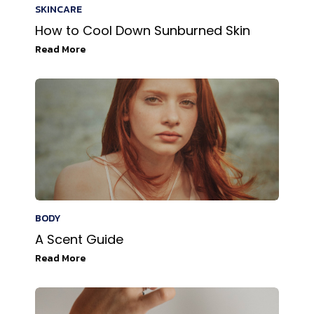
SKINCARE
How to Cool Down Sunburned Skin
Read More
BODY
A Scent Guide
Read More