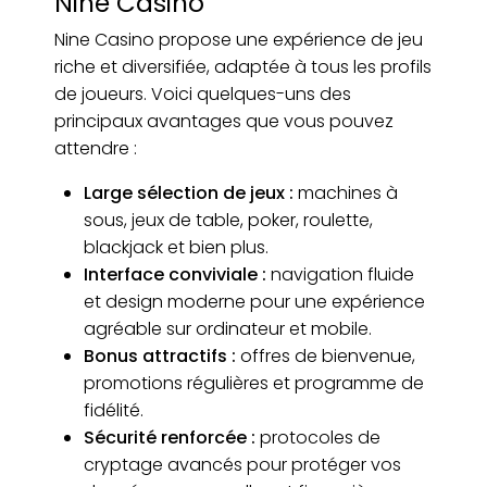
Nine Casino
Nine Casino propose une expérience de jeu
riche et diversifiée, adaptée à tous les profils
de joueurs. Voici quelques-uns des
principaux avantages que vous pouvez
attendre :
Large sélection de jeux :
machines à
sous, jeux de table, poker, roulette,
blackjack et bien plus.
Interface conviviale :
navigation fluide
et design moderne pour une expérience
agréable sur ordinateur et mobile.
Bonus attractifs :
offres de bienvenue,
promotions régulières et programme de
fidélité.
Sécurité renforcée :
protocoles de
cryptage avancés pour protéger vos