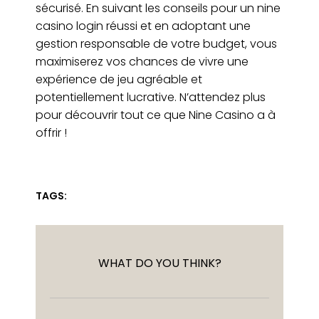
sécurisé. En suivant les conseils pour un
nine
casino login
réussi et en adoptant une
gestion responsable de votre budget, vous
maximiserez vos chances de vivre une
expérience de jeu agréable et
potentiellement lucrative. N’attendez plus
pour découvrir tout ce que Nine Casino a à
offrir !
TAGS:
WHAT DO YOU THINK?