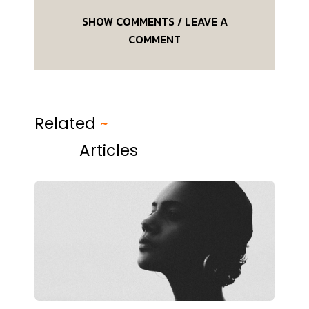
SHOW COMMENTS / LEAVE A
COMMENT
Related
~
Articles