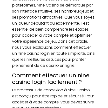
plateformes, Nine Casino se démarque par
son interface intuitive, ses nombreux jeux et
ses promotions attractives. Que vous soyez
un joueur débutant ou expérimenté, il est
essentiel de bien comprendre les étapes
pour accéder à votre compte et optimiser
votre expérience de jeu. Dans cet article,
nous vous expliquons comment effectuer
un
nine casino login
en toute simplicité, ainsi
que les meilleures astuces pour profiter
pleinement de ce casino en ligne.
Comment effectuer un nine
casino login facilement ?
Le processus de connexion à Nine Casino
est conçu pour être rapide et sécurisé. Pour
accéder à votre compte, vous devez suivre