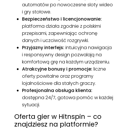
automatów po nowoczesne sloty wideo
i gry stołowe.
Bezpieczeństwo i licencjonowanie:
platforma działa zgodnie z polskimi
przepisami, zapewniając ochronę
danych i uczciwość rozgrywki.
Przyjazny interfejs:
intuicyjna nawigacja
i responsywny design pozwalają na
komfortową grę na każdym urządzeniu.
Atrakcyjne bonusy i promocje:
liczne
oferty powitalne oraz programy
lojalnościowe dla stałych graczy.
Profesjonalna obsługa klienta:
dostępna 24/7, gotowa pomóc w każdej
sytuacji.
Oferta gier w Hitnspin – co
znajdziesz na platformie?