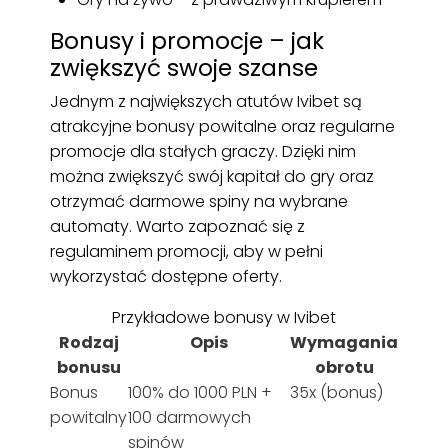
Bonusy i promocje – jak
zwiększyć swoje szanse
Jednym z największych atutów Ivibet są
atrakcyjne bonusy powitalne oraz regularne
promocje dla stałych graczy. Dzięki nim
można zwiększyć swój kapitał do gry oraz
otrzymać darmowe spiny na wybrane
automaty. Warto zapoznać się z
regulaminem promocji, aby w pełni
wykorzystać dostępne oferty.
Przykładowe bonusy w Ivibet
Rodzaj
Opis
Wymagania
bonusu
obrotu
Bonus
100% do 1000 PLN +
35x (bonus)
powitalny
100 darmowych
spinów