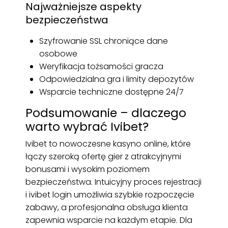
Najważniejsze aspekty
bezpieczeństwa
Szyfrowanie SSL chroniące dane
osobowe
Weryfikacja tożsamości gracza
Odpowiedzialna gra i limity depozytów
Wsparcie techniczne dostępne 24/7
Podsumowanie – dlaczego
warto wybrać Ivibet?
Ivibet to nowoczesne kasyno online, które
łączy szeroką ofertę gier z atrakcyjnymi
bonusami i wysokim poziomem
bezpieczeństwa. Intuicyjny proces rejestracji
i
ivibet login
umożliwia szybkie rozpoczęcie
zabawy, a profesjonalna obsługa klienta
zapewnia wsparcie na każdym etapie. Dla