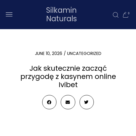
Silkamin
0
Naturals
JUNE 10, 2026
/
UNCATEGORIZED
Jak skutecznie zacząć
przygodę z kasynem online
Ivibet