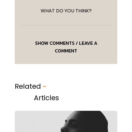
WHAT DO YOU THINK?
SHOW COMMENTS / LEAVE A
COMMENT
Related
~
Articles