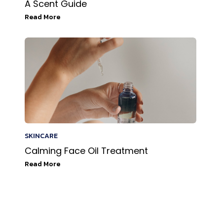
A Scent Guide
Read More
SKINCARE
Calming Face Oil Treatment
Read More