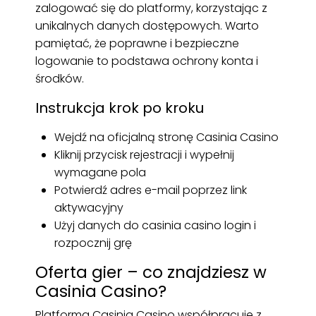
zalogować się do platformy, korzystając z
unikalnych danych dostępowych. Warto
pamiętać, że poprawne i bezpieczne
logowanie to podstawa ochrony konta i
środków.
Instrukcja krok po kroku
Wejdź na oficjalną stronę Casinia Casino
Kliknij przycisk rejestracji i wypełnij
wymagane pola
Potwierdź adres e-mail poprzez link
aktywacyjny
Użyj danych do
casinia casino login
i
rozpocznij grę
Oferta gier – co znajdziesz w
Casinia Casino?
Platforma Casinia Casino współpracuje z