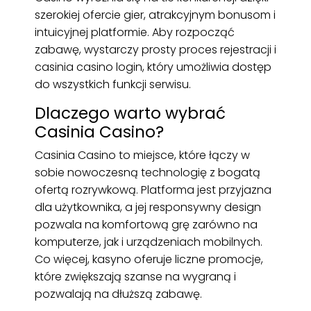
szerokiej ofercie gier, atrakcyjnym bonusom i
intuicyjnej platformie. Aby rozpocząć
zabawę, wystarczy prosty proces rejestracji i
casinia casino login
, który umożliwia dostęp
do wszystkich funkcji serwisu.
Dlaczego warto wybrać
Casinia Casino?
Casinia Casino to miejsce, które łączy w
sobie nowoczesną technologię z bogatą
ofertą rozrywkową. Platforma jest przyjazna
dla użytkownika, a jej responsywny design
pozwala na komfortową grę zarówno na
komputerze, jak i urządzeniach mobilnych.
Co więcej, kasyno oferuje liczne promocje,
które zwiększają szanse na wygraną i
pozwalają na dłuższą zabawę.