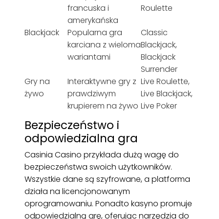
francuska i
Roulette
amerykańska
Blackjack
Popularna gra
Classic
karciana z wieloma
Blackjack,
wariantami
Blackjack
Surrender
Gry na
Interaktywne gry z
Live Roulette,
żywo
prawdziwym
Live Blackjack,
krupierem na żywo
Live Poker
Bezpieczeństwo i
odpowiedzialna gra
Casinia Casino przykłada dużą wagę do
bezpieczeństwa swoich użytkowników.
Wszystkie dane są szyfrowane, a platforma
działa na licencjonowanym
oprogramowaniu. Ponadto kasyno promuje
odpowiedzialną grę, oferując narzędzia do