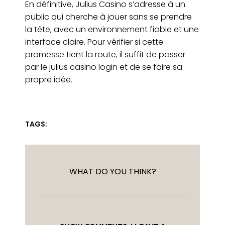
En définitive, Julius Casino s’adresse à un
public qui cherche à jouer sans se prendre
la tête, avec un environnement fiable et une
interface claire. Pour vérifier si cette
promesse tient la route, il suffit de passer
par le
julius casino login
et de se faire sa
propre idée.
TAGS:
WHAT DO YOU THINK?