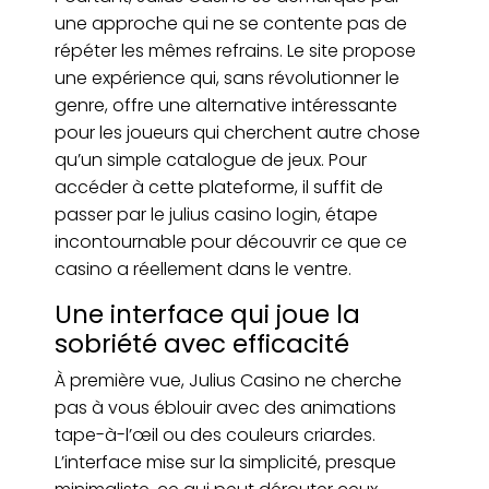
une approche qui ne se contente pas de
répéter les mêmes refrains. Le site propose
une expérience qui, sans révolutionner le
genre, offre une alternative intéressante
pour les joueurs qui cherchent autre chose
qu’un simple catalogue de jeux. Pour
accéder à cette plateforme, il suffit de
passer par le
julius casino login
, étape
incontournable pour découvrir ce que ce
casino a réellement dans le ventre.
Une interface qui joue la
sobriété avec efficacité
À première vue, Julius Casino ne cherche
pas à vous éblouir avec des animations
tape-à-l’œil ou des couleurs criardes.
L’interface mise sur la simplicité, presque