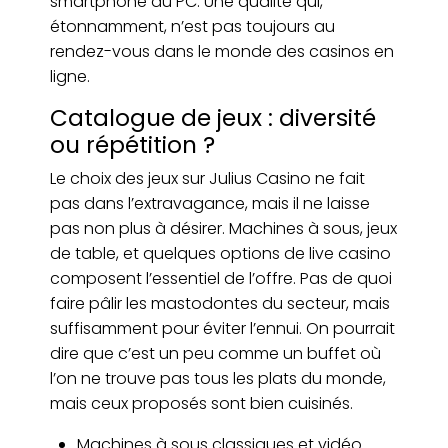
smartphone au PC. Une qualité qui,
étonnamment, n’est pas toujours au
rendez-vous dans le monde des casinos en
ligne.
Catalogue de jeux : diversité
ou répétition ?
Le choix des jeux sur Julius Casino ne fait
pas dans l’extravagance, mais il ne laisse
pas non plus à désirer. Machines à sous, jeux
de table, et quelques options de live casino
composent l’essentiel de l’offre. Pas de quoi
faire pâlir les mastodontes du secteur, mais
suffisamment pour éviter l’ennui. On pourrait
dire que c’est un peu comme un buffet où
l’on ne trouve pas tous les plats du monde,
mais ceux proposés sont bien cuisinés.
Machines à sous classiques et vidéo