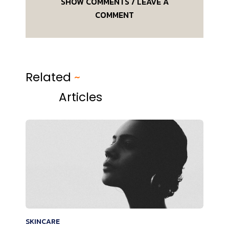
SHOW COMMENTS / LEAVE A
COMMENT
Related
~
Articles
SKINCARE