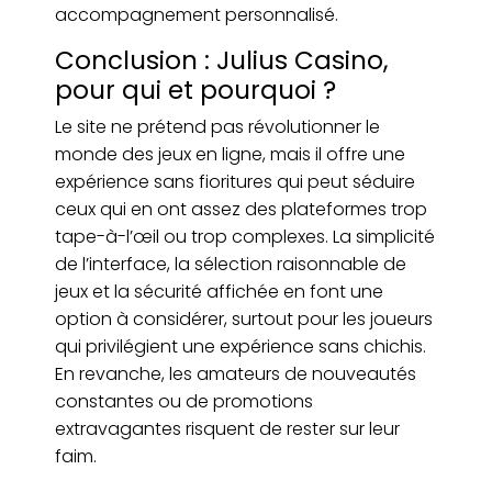
accompagnement personnalisé.
Conclusion : Julius Casino,
pour qui et pourquoi ?
Le site ne prétend pas révolutionner le
monde des jeux en ligne, mais il offre une
expérience sans fioritures qui peut séduire
ceux qui en ont assez des plateformes trop
tape-à-l’œil ou trop complexes. La simplicité
de l’interface, la sélection raisonnable de
jeux et la sécurité affichée en font une
option à considérer, surtout pour les joueurs
qui privilégient une expérience sans chichis.
En revanche, les amateurs de nouveautés
constantes ou de promotions
extravagantes risquent de rester sur leur
faim.