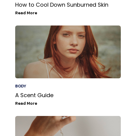
How to Cool Down Sunburned Skin
Read More
BODY
A Scent Guide
Read More