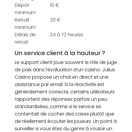
Dépôt
10 €
minimum
Retrait
20 €
minimum
Délais de
24 à 72 heures
retrait
Un service client à la hauteur ?
Le support client joue souvent le rôle de juge
de paix dans l’évaluation d’un casino. Julius
Casino propose un chat en direct et une
assistance par email. Si la réactivité est
généralement correcte, certains utilisateurs
rapportent des réponses parfois un peu
standardisées, comme si le service se
contentait de cocher des cases plutôt que
de réellement écouter les joueurs. Un point à
surveiller si vous êtes du genre à vouloir un