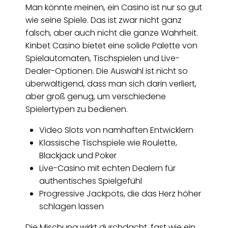
Man könnte meinen, ein Casino ist nur so gut
wie seine Spiele. Das ist zwar nicht ganz
falsch, aber auch nicht die ganze Wahrheit.
Kinbet Casino bietet eine solide Palette von
Spielautomaten, Tischspielen und Live-
Dealer-Optionen. Die Auswahl ist nicht so
überwältigend, dass man sich darin verliert,
aber groß genug, um verschiedene
Spielertypen zu bedienen.
Video Slots von namhaften Entwicklern
Klassische Tischspiele wie Roulette,
Blackjack und Poker
Live-Casino mit echten Dealern für
authentisches Spielgefühl
Progressive Jackpots, die das Herz höher
schlagen lassen
Die Mischung wirkt durchdacht, fast wie ein