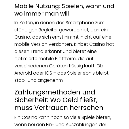
Mobile Nutzung: Spielen, wann und
wo immer man will
In Zeiten, in denen das Smartphone zum
ständigen Begleiter geworden ist, darf ein
Casino, das sich ernst nimmt, nicht auf eine
mobile Version verzichten. Kinbet Casino hat
diesen Trend erkannt und bietet eine
optimierte mobile Plattform, die auf
verschiedenen Geräten flüssig läuft. Ob
Android oder iOS – das Spielerlebnis bleibt
stabil und angenehm.
Zahlungsmethoden und
Sicherheit: Wo Geld fließt,
muss Vertrauen herrschen
Ein Casino kann noch so viele Spiele bieten,
wenn bei den Ein- und Auszahlungen der