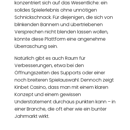
konzentriert sich auf das Wesentliche: ein
solides Spielerlebnis ohne unnötigen
Schnickschnack. Für diejenigen, die sich von
blinkenden Bannern und übertriebenen
Versprechen nicht blenden lassen wollen,
könnte diese Plattform eine angenehme
Überraschung sein.
Natürlich gibt es auch Raum für
Verbesserungen, etwa bei den
Öffnungszeiten des Supports oder einer
noch breiteren Spielauswahl. Dennoch zeigt
Kinbet Casino, dass man mit einem klaren
Konzept und einem gewissen
Understatement durchaus punkten kann – in
einer Branche, die oft eher wie ein bunter
Jahrmarkt wirkt.