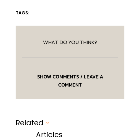
TAGS:
WHAT DO YOU THINK?
SHOW COMMENTS / LEAVE A
COMMENT
Related
~
Articles