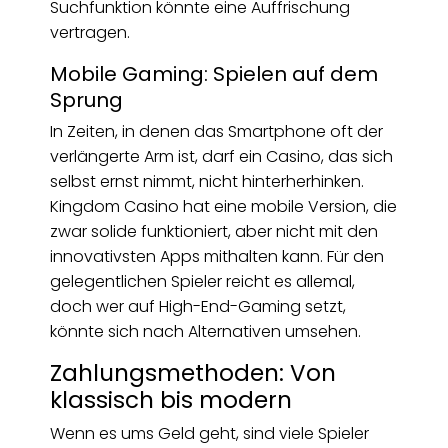
Suchfunktion könnte eine Auffrischung
vertragen.
Mobile Gaming: Spielen auf dem
Sprung
In Zeiten, in denen das Smartphone oft der
verlängerte Arm ist, darf ein Casino, das sich
selbst ernst nimmt, nicht hinterherhinken.
Kingdom Casino hat eine mobile Version, die
zwar solide funktioniert, aber nicht mit den
innovativsten Apps mithalten kann. Für den
gelegentlichen Spieler reicht es allemal,
doch wer auf High-End-Gaming setzt,
könnte sich nach Alternativen umsehen.
Zahlungsmethoden: Von
klassisch bis modern
Wenn es ums Geld geht, sind viele Spieler