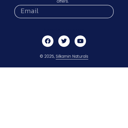
offers.
Subscribe to our emails
© 2025,
Silkamin Naturals