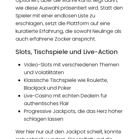
Optionen, aber die wahre Kunst liegt darin,
wie diese Auswahl präsentiert wird. Statt den
Spieler mit einer endlosen Liste zu
erschlagen, setzt die Plattform auf eine
kuratierte Erfahrung, die sowohl Neulinge als
auch erfahrene Zocker anspricht.
Slots, Tischspiele und Live-Action
Video-Slots mit verschiedenen Themen
und Volatilitäten
Klassische Tischspiele wie Roulette,
Blackjack und Poker
Live-Casino mit echten Dealern für
authentisches Flair
Progressive Jackpots, die das Herz höher
schlagen lassen
Wer hier nur auf den Jackpot schielt, könnte