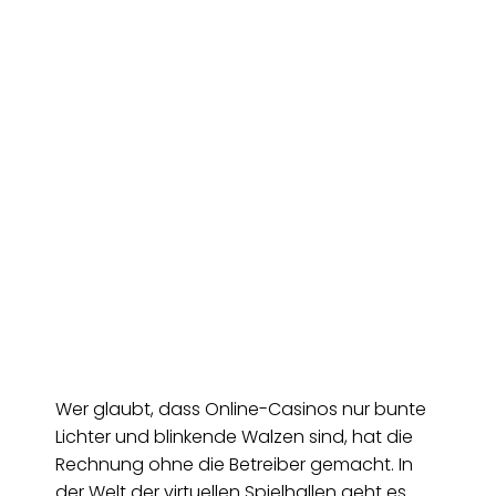
Wer glaubt, dass Online-Casinos nur bunte
Lichter und blinkende Walzen sind, hat die
Rechnung ohne die Betreiber gemacht. In
der Welt der virtuellen Spielhallen geht es