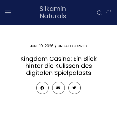
Silkamin
0
Naturals
JUNE 10, 2026
/
UNCATEGORIZED
Kingdom Casino: Ein Blick
hinter die Kulissen des
digitalen Spielpalasts