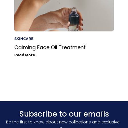
SKINCARE
Calming Face Oil Treatment
Read More
Subscribe to our emails
Be the first to know about new collections and exclusive