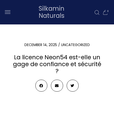
Silkamin
0
Naturals
DECEMBER 14, 2025
/
UNCATEGORIZED
La licence Neon54 est-elle un
gage de confiance et sécurité
?