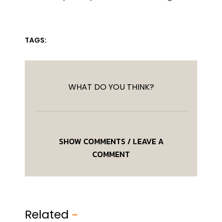
TAGS:
WHAT DO YOU THINK?
SHOW COMMENTS / LEAVE A
COMMENT
Related
~