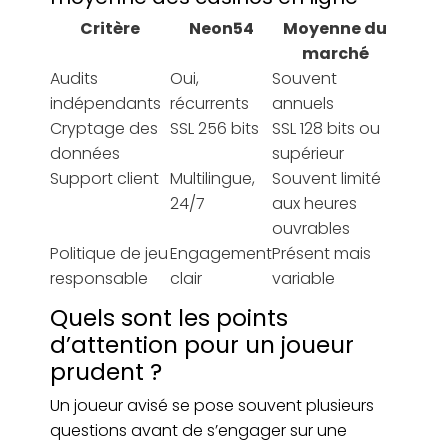
Critère
Neon54
Moyenne du
marché
Audits
Oui,
Souvent
indépendants
récurrents
annuels
Cryptage des
SSL 256 bits
SSL 128 bits ou
données
supérieur
Support client
Multilingue,
Souvent limité
24/7
aux heures
ouvrables
Politique de jeu
Engagement
Présent mais
responsable
clair
variable
Quels sont les points
d’attention pour un joueur
prudent ?
Un joueur avisé se pose souvent plusieurs
questions avant de s’engager sur une