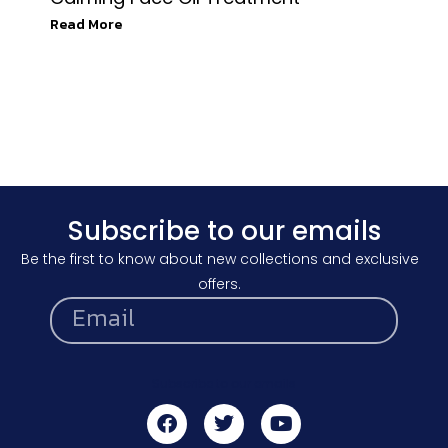
Read More
Subscribe to our emails
Be the first to know about new collections and exclusive
offers.
Subscribe to our emails