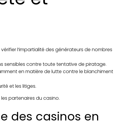
r vérifier l’impartialité des générateurs de nombres
ns sensibles contre toute tentative de piratage.
tamment en matière de lutte contre le blanchiment
é et les litiges.
 les partenaires du casino.
e des casinos en