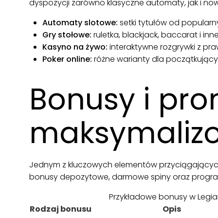
dyspozycji zarówno klasyczne automaty, jak i now
Automaty slotowe:
setki tytułów od popula
Gry stołowe:
ruletka, blackjack, baccarat i inn
Kasyno na żywo:
interaktywne rozgrywki z pr
Poker online:
różne warianty dla początkują
Bonusy i pro
maksymaliz
Jednym z kluczowych elementów przyciągających 
bonusy depozytowe, darmowe spiny oraz program 
Przykładowe bonusy w Legi
Rodzaj bonusu
Opis