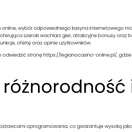
h online, wybór odpowiedniego kasyna internetowego m
 oferująca szeroki wachlarz gier, atrakcyjne bonusy oraz 
funkcje, ofertę oraz opinie użytkowników.
o odwiedzić stronę
https://legianocasino-online.pl/
, gdzi
– różnorodność 
stawcami oprogramowania, co gwarantuje wysoką jakość