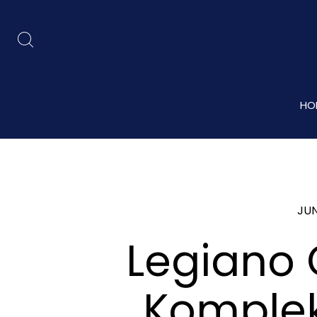
HO
JUN
Legiano 
Komplek