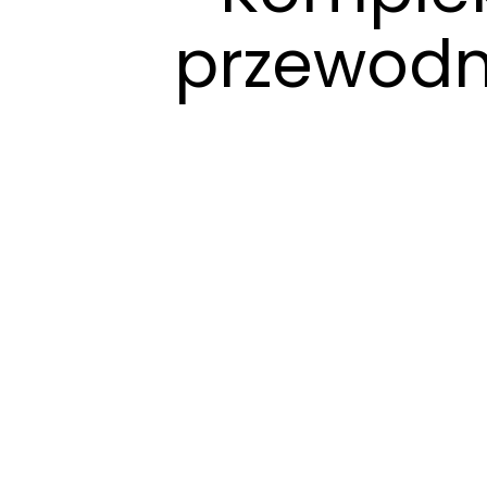
przewodn