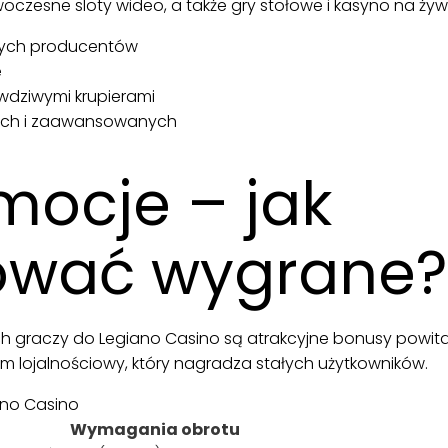
oczesne sloty wideo, a także gry stołowe i kasyno na żyw
rnych producentów
e
awdziwymi krupierami
cych i zaawansowanych
mocje – jak
ować wygrane?
graczy do Legiano Casino są atrakcyjne bonusy powital
lojalnościowy, który nagradza stałych użytkowników.
ano Casino
Wymagania obrotu