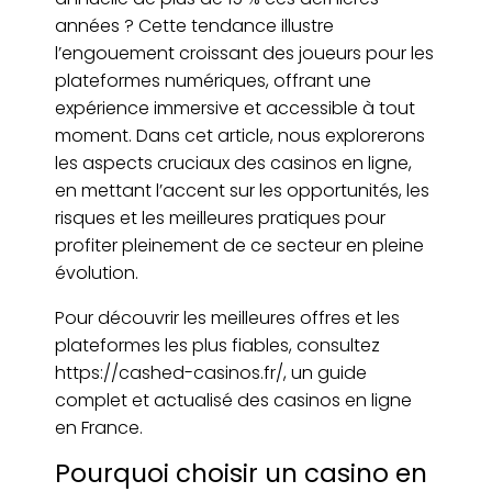
années ? Cette tendance illustre
l’engouement croissant des joueurs pour les
plateformes numériques, offrant une
expérience immersive et accessible à tout
moment. Dans cet article, nous explorerons
les aspects cruciaux des casinos en ligne,
en mettant l’accent sur les opportunités, les
risques et les meilleures pratiques pour
profiter pleinement de ce secteur en pleine
évolution.
Pour découvrir les meilleures offres et les
plateformes les plus fiables, consultez
https://cashed-casinos.fr/
, un guide
complet et actualisé des casinos en ligne
en France.
Pourquoi choisir un casino en