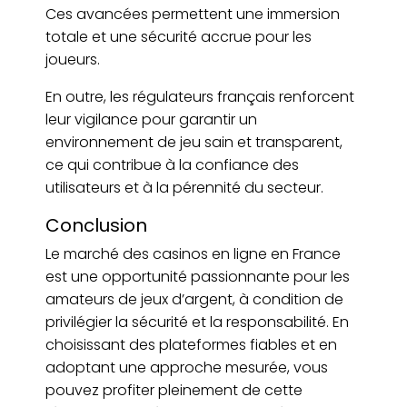
Ces avancées permettent une immersion
totale et une sécurité accrue pour les
joueurs.
En outre, les régulateurs français renforcent
leur vigilance pour garantir un
environnement de jeu sain et transparent,
ce qui contribue à la confiance des
utilisateurs et à la pérennité du secteur.
Conclusion
Le marché des casinos en ligne en France
est une opportunité passionnante pour les
amateurs de jeux d’argent, à condition de
privilégier la sécurité et la responsabilité. En
choisissant des plateformes fiables et en
adoptant une approche mesurée, vous
pouvez profiter pleinement de cette