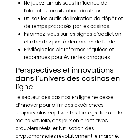
Ne jouez jamais sous l’influence de
l’alcool ou en situation de stress.
Utilisez les outils de limitation de dépôt et
de temps proposés par les casinos.
Informez-vous sur les signes d’addiction
et n’hésitez pas à demander de l’aide.
Privilégiez les plateformes régulées et
reconnues pour éviter les arnaques.
Perspectives et innovations
dans l’univers des casinos en
ligne
Le secteur des casinos en ligne ne cesse
d’innover pour offrir des expériences
toujours plus captivantes. L’intégration de la
réalité virtuelle, des jeux en direct avec
croupiers réels, et l’utilisation des
cryptomonnaies révolutionnent le marché.