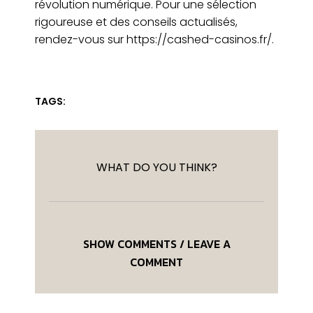
révolution numérique. Pour une sélection
rigoureuse et des conseils actualisés,
rendez-vous sur
https://cashed-casinos.fr/
.
TAGS:
WHAT DO YOU THINK?
SHOW COMMENTS / LEAVE A
COMMENT