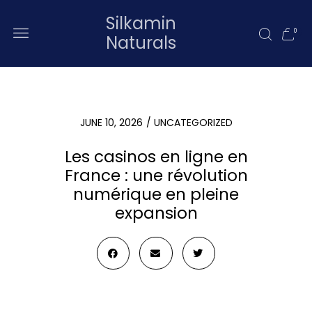
Silkamin
0
Naturals
JUNE 10, 2026
/
UNCATEGORIZED
Les casinos en ligne en
France : une révolution
numérique en pleine
expansion