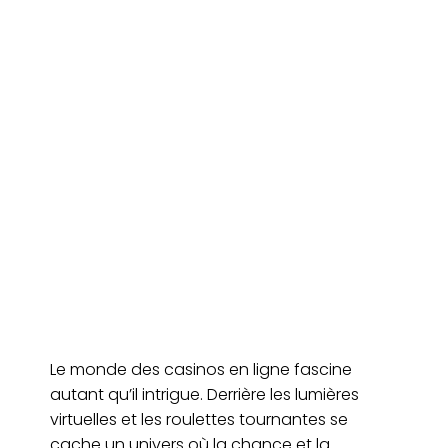
Le monde des casinos en ligne fascine
autant qu’il intrigue. Derrière les lumières
virtuelles et les roulettes tournantes se
cache un univers où la chance et la