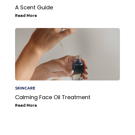
A Scent Guide
Read More
SKINCARE
Calming Face Oil Treatment
Read More