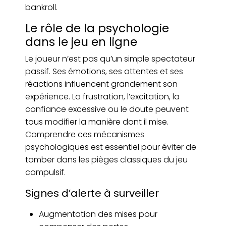
bankroll.
Le rôle de la psychologie
dans le jeu en ligne
Le joueur n’est pas qu’un simple spectateur
passif. Ses émotions, ses attentes et ses
réactions influencent grandement son
expérience. La frustration, l’excitation, la
confiance excessive ou le doute peuvent
tous modifier la manière dont il mise.
Comprendre ces mécanismes
psychologiques est essentiel pour éviter de
tomber dans les pièges classiques du jeu
compulsif.
Signes d’alerte à surveiller
Augmentation des mises pour