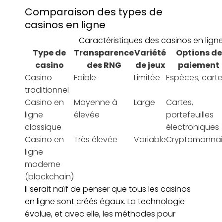
Comparaison des types de
casinos en ligne
Caractéristiques des casinos en lign
Type de
Transparence
Variété
Options de
casino
des RNG
de jeux
paiement
Casino
Faible
Limitée
Espèces, cart
traditionnel
Casino en
Moyenne à
Large
Cartes,
ligne
élevée
portefeuilles
classique
électroniques
Casino en
Très élevée
Variable
Cryptomonna
ligne
moderne
(blockchain)
Il serait naïf de penser que tous les casinos
en ligne sont créés égaux. La technologie
évolue, et avec elle, les méthodes pour