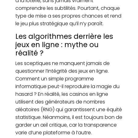
à la loterie, sans jamais vraiment
comprendre les subtilités. Pourtant, chaque
type de mise a ses propres chances et rend
le jeu plus stratégique qu’il n’y paraît.
Les algorithmes derrière les
jeux en ligne : mythe ou
réalité ?
Les sceptiques ne manquent jamais de
questionner l’intégrité des jeux en ligne.
Comment un simple programme
informatique peut-il reproduire la magie du
hasard ? En réalité, les casinos en ligne
utilisent des générateurs de nombres
aléatoires (RNG) qui garantissent une équité
statistique. Néanmoins, il est toujours bon de
garder un œil critique, car la transparence
varie d’une plateforme à l’autre.