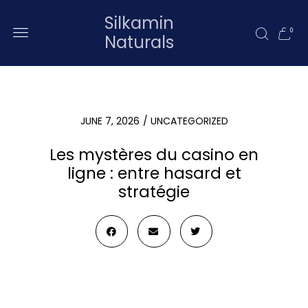
Silkamin
0
Naturals
JUNE 7, 2026
/
UNCATEGORIZED
Les mystères du casino en
ligne : entre hasard et
stratégie