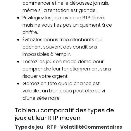
commencer et ne le dépassez jamais,
même si la tentation est grande.
Privilégiez les jeux avec un RTP élevé,
mais ne vous fiez pas uniquement à ce
chiffre.
Évitez les bonus trop alléchants qui
cachent souvent des conditions
impossibles à remplir.
Testez les jeux en mode démo pour
comprendre leur fonctionnement sans
risquer votre argent.
Gardez en tête que la chance est
volatile : un bon coup peut être suivi
d’une série noire.
Tableau comparatif des types de
jeux et leur RTP moyen
Type de jeu
RTP
Volatilité
Commentaires