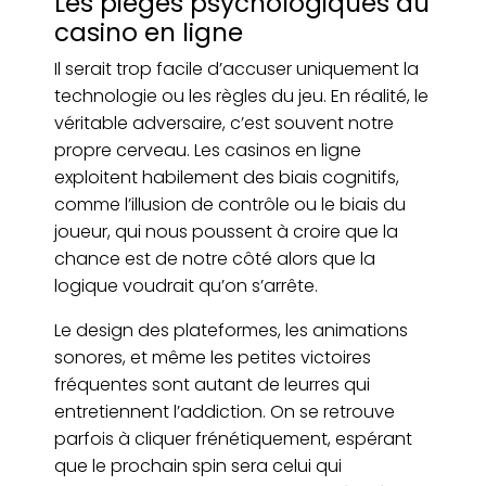
Les pièges psychologiques du
casino en ligne
Il serait trop facile d’accuser uniquement la
technologie ou les règles du jeu. En réalité, le
véritable adversaire, c’est souvent notre
propre cerveau. Les casinos en ligne
exploitent habilement des biais cognitifs,
comme l’illusion de contrôle ou le biais du
joueur, qui nous poussent à croire que la
chance est de notre côté alors que la
logique voudrait qu’on s’arrête.
Le design des plateformes, les animations
sonores, et même les petites victoires
fréquentes sont autant de leurres qui
entretiennent l’addiction. On se retrouve
parfois à cliquer frénétiquement, espérant
que le prochain spin sera celui qui