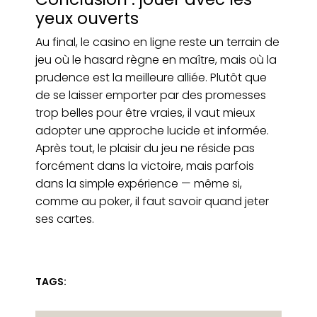
yeux ouverts
Au final, le casino en ligne reste un terrain de
jeu où le hasard règne en maître, mais où la
prudence est la meilleure alliée. Plutôt que
de se laisser emporter par des promesses
trop belles pour être vraies, il vaut mieux
adopter une approche lucide et informée.
Après tout, le plaisir du jeu ne réside pas
forcément dans la victoire, mais parfois
dans la simple expérience — même si,
comme au poker, il faut savoir quand jeter
ses cartes.
TAGS: