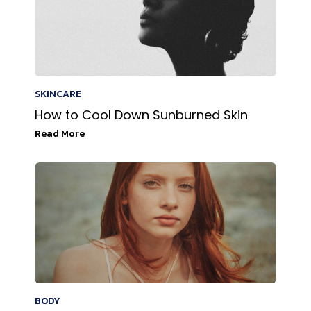
SKINCARE
How to Cool Down Sunburned Skin
Read More
BODY