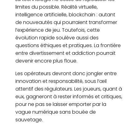
limites du possible. Réalité virtuelle,
intelligence artificielle, blockchain : autant
de nouveautés qui pourraient transformer
l’expérience de jeu. Toutefois, cette
évolution rapide soulève aussi des
questions éthiques et pratiques. La frontière
entre divertissement et addiction pourrait
devenir encore plus floue.
Les opérateurs devront donc jongler entre
innovation et responsabilité, sous l’œil
attentif des régulateurs. Les joueurs, quant à
eux, gagneront à rester informés et critiques,
pour ne pas se laisser emporter par la
vague numérique sans bouée de
sauvetage.