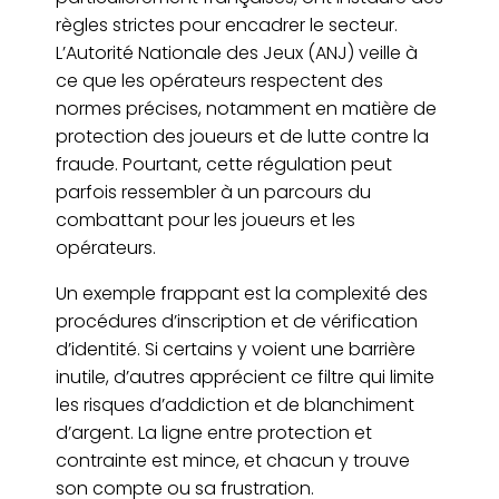
règles strictes pour encadrer le secteur.
L’Autorité Nationale des Jeux (ANJ) veille à
ce que les opérateurs respectent des
normes précises, notamment en matière de
protection des joueurs et de lutte contre la
fraude. Pourtant, cette régulation peut
parfois ressembler à un parcours du
combattant pour les joueurs et les
opérateurs.
Un exemple frappant est la complexité des
procédures d’inscription et de vérification
d’identité. Si certains y voient une barrière
inutile, d’autres apprécient ce filtre qui limite
les risques d’addiction et de blanchiment
d’argent. La ligne entre protection et
contrainte est mince, et chacun y trouve
son compte ou sa frustration.