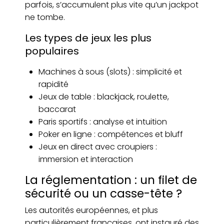
parfois, s’accumulent plus vite qu’un jackpot
ne tombe.
Les types de jeux les plus
populaires
Machines à sous (slots) : simplicité et
rapidité
Jeux de table : blackjack, roulette,
baccarat
Paris sportifs : analyse et intuition
Poker en ligne : compétences et bluff
Jeux en direct avec croupiers :
immersion et interaction
La réglementation : un filet de
sécurité ou un casse-tête ?
Les autorités européennes, et plus
particulièrement françaises, ont instauré des