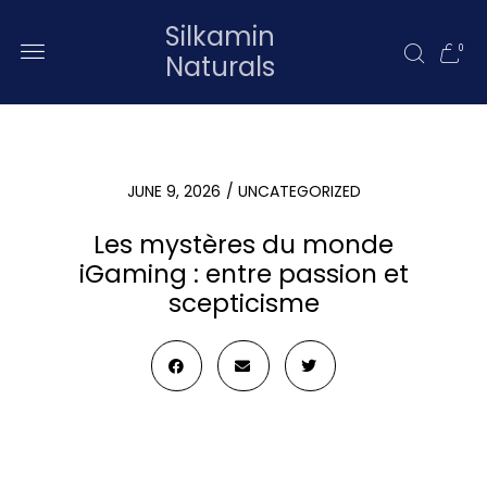
Silkamin
0
Naturals
JUNE 9, 2026
/
UNCATEGORIZED
Les mystères du monde
iGaming : entre passion et
scepticisme