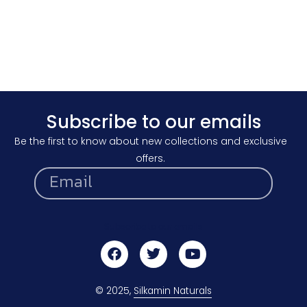
Subscribe to our emails
Be the first to know about new collections and exclusive
offers.
Subscribe to our emails
© 2025,
Silkamin Naturals