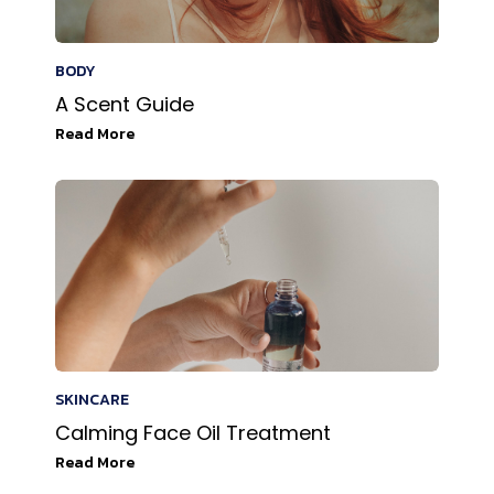
BODY
A Scent Guide
Read More
SKINCARE
Calming Face Oil Treatment
Read More