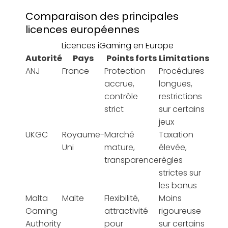
Comparaison des principales
licences européennes
Licences iGaming en Europe
Autorité
Pays
Points forts
Limitations
ANJ
France
Protection
Procédures
accrue,
longues,
contrôle
restrictions
strict
sur certains
jeux
UKGC
Royaume-
Marché
Taxation
Uni
mature,
élevée,
transparence
règles
strictes sur
les bonus
Malta
Malte
Flexibilité,
Moins
Gaming
attractivité
rigoureuse
Authority
pour
sur certains