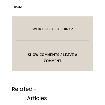
TAGS:
WHAT DO YOU THINK?
SHOW COMMENTS / LEAVE A
COMMENT
Related
~
Articles