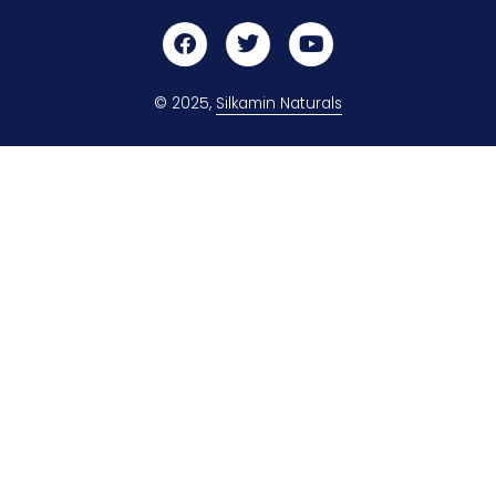
© 2025,
Silkamin Naturals