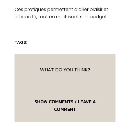
Ces pratiques permettent d’allier plaisir et
efficacité, tout en maîtrisant son budget.
TAGS:
WHAT DO YOU THINK?
SHOW COMMENTS / LEAVE A
COMMENT