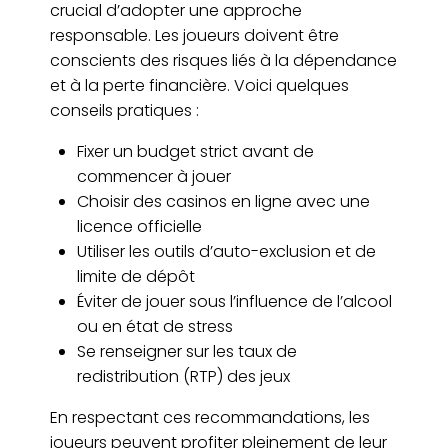
crucial d’adopter une approche
responsable. Les joueurs doivent être
conscients des risques liés à la dépendance
et à la perte financière. Voici quelques
conseils pratiques :
Fixer un budget strict avant de
commencer à jouer
Choisir des casinos en ligne avec une
licence officielle
Utiliser les outils d’auto-exclusion et de
limite de dépôt
Éviter de jouer sous l’influence de l’alcool
ou en état de stress
Se renseigner sur les taux de
redistribution (RTP) des jeux
En respectant ces recommandations, les
joueurs peuvent profiter pleinement de leur