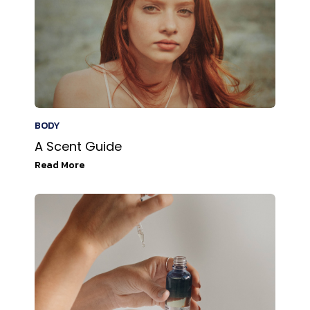
BODY
A Scent Guide
Read More