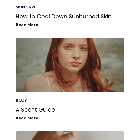
SKINCARE
How to Cool Down Sunburned Skin
Read More
BODY
A Scent Guide
Read More