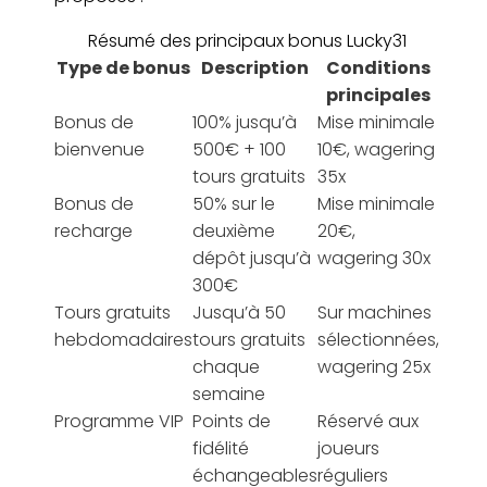
Résumé des principaux bonus Lucky31
Type de bonus
Description
Conditions
principales
Bonus de
100% jusqu’à
Mise minimale
bienvenue
500€ + 100
10€, wagering
tours gratuits
35x
Bonus de
50% sur le
Mise minimale
recharge
deuxième
20€,
dépôt jusqu’à
wagering 30x
300€
Tours gratuits
Jusqu’à 50
Sur machines
hebdomadaires
tours gratuits
sélectionnées,
chaque
wagering 25x
semaine
Programme VIP
Points de
Réservé aux
fidélité
joueurs
échangeables
réguliers