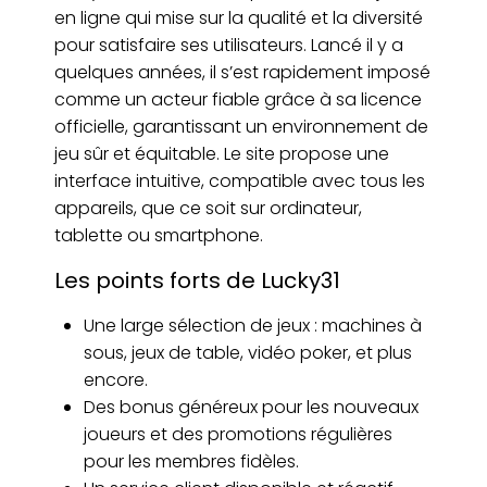
en ligne qui mise sur la qualité et la diversité
pour satisfaire ses utilisateurs. Lancé il y a
quelques années, il s’est rapidement imposé
comme un acteur fiable grâce à sa licence
officielle, garantissant un environnement de
jeu sûr et équitable. Le site propose une
interface intuitive, compatible avec tous les
appareils, que ce soit sur ordinateur,
tablette ou smartphone.
Les points forts de Lucky31
Une large sélection de jeux : machines à
sous, jeux de table, vidéo poker, et plus
encore.
Des bonus généreux pour les nouveaux
joueurs et des promotions régulières
pour les membres fidèles.