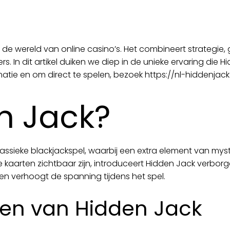
in de wereld van online casino’s. Het combineert strategie
rs. In dit artikel duiken we diep in de unieke ervaring die
matie en om direct te spelen, bezoek
https://nl-hiddenjac
n Jack?
assieke blackjackspel, waarbij een extra element van mys
alle kaarten zichtbaar zijn, introduceert Hidden Jack verb
n verhoogt de spanning tijdens het spel.
en van Hidden Jack