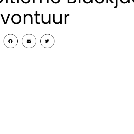
vontuur