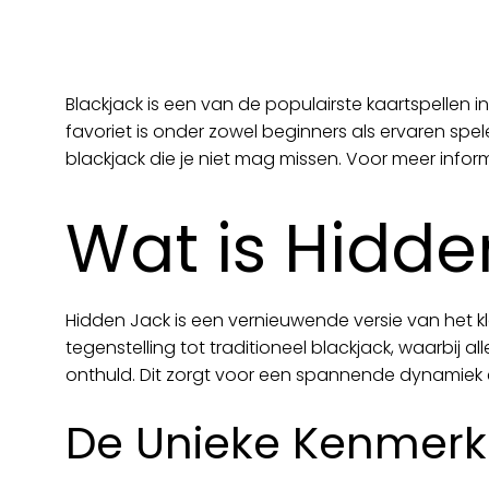
Blackjack is een van de populairste kaartspellen 
favoriet is onder zowel beginners als ervaren spele
blackjack die je niet mag missen. Voor meer infor
Wat is Hidde
Hidden Jack is een vernieuwende versie van het kl
tegenstelling tot traditioneel blackjack, waarbij 
onthuld. Dit zorgt voor een spannende dynamiek e
De Unieke Kenmerk