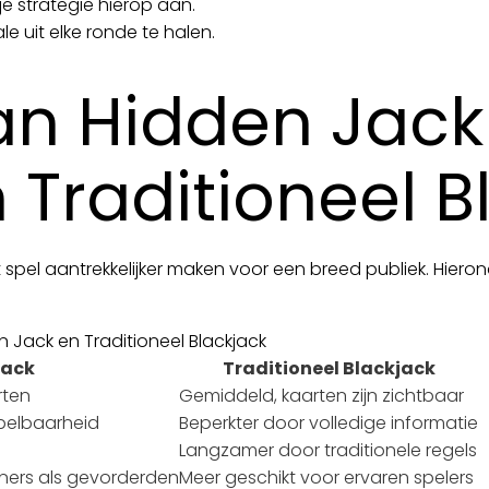
e strategie hierop aan.
le uit elke ronde te halen.
an Hidden Jack
 Traditioneel B
spel aantrekkelijker maken voor een breed publiek. Hieron
n Jack en Traditioneel Blackjack
Jack
Traditioneel Blackjack
rten
Gemiddeld, kaarten zijn zichtbaar
pelbaarheid
Beperkter door volledige informatie
Langzamer door traditionele regels
ners als gevorderden
Meer geschikt voor ervaren spelers