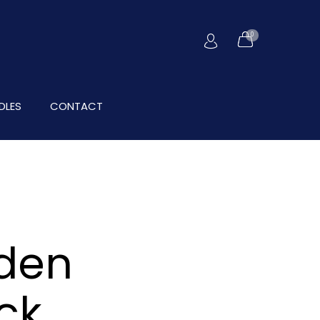
0
DLES
CONTACT
dden
ck