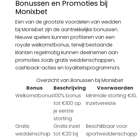
Bonussen en Promoties bij
Monixbet
Een van de grootste voordelen van wedden
bij Monixbet zijn de aantrekkelijke bonussen.
Nieuwe spelers kunnen profiteren van een
royale welkomstbonus, terwijl bestaande
klanten regelmatig kunnen deelnemen aan
promoties zoals gratis weddenschappen,
cashback-acties en loyaliteitsprogramma’s.
Overzicht van Bonussen bij Monixbet
Bonus
Beschrijving
Voorwaarden
Welkomstbonus
100% bonus
Minimale storting €10,
tot €100 op
inzetvereiste
je eerste
storting
Gratis
Gratis inzet
Beschikbaar voor
weddenschap
tot €20 bij
sportweddenschapp