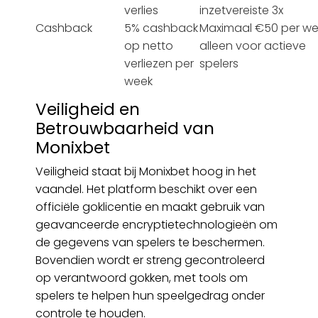
verlies
inzetvereiste 3x
Cashback
5% cashback
Maximaal €50 per we
op netto
alleen voor actieve
verliezen per
spelers
week
Veiligheid en
Betrouwbaarheid van
Monixbet
Veiligheid staat bij Monixbet hoog in het
vaandel. Het platform beschikt over een
officiële goklicentie en maakt gebruik van
geavanceerde encryptietechnologieën om
de gegevens van spelers te beschermen.
Bovendien wordt er streng gecontroleerd
op verantwoord gokken, met tools om
spelers te helpen hun speelgedrag onder
controle te houden.