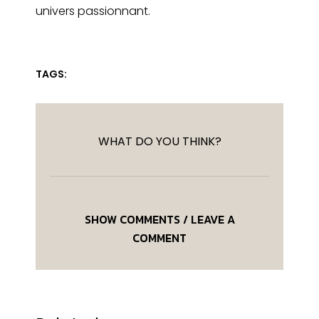
univers passionnant.
TAGS:
WHAT DO YOU THINK?
SHOW COMMENTS / LEAVE A
COMMENT