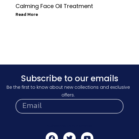
Calming Face Oil Treatment
Read More
Subscribe to our emails
Be the first to know about new collections and exclusive
offers.
Subscribe to our emails