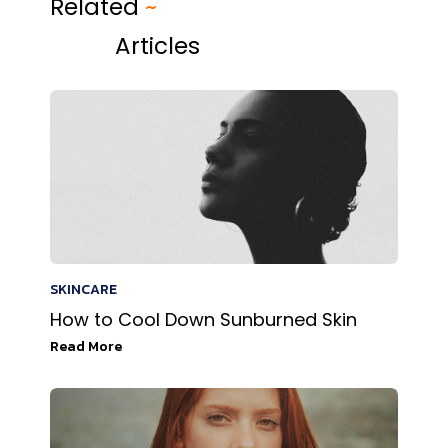
Related
~
Articles
SKINCARE
How to Cool Down Sunburned Skin
Read More