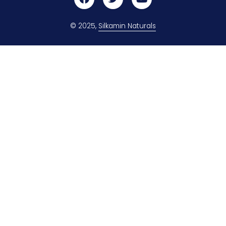
© 2025,
Silkamin Naturals