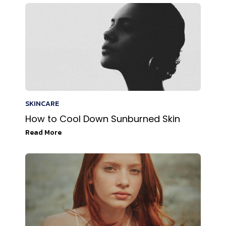
SKINCARE
How to Cool Down Sunburned Skin
Read More