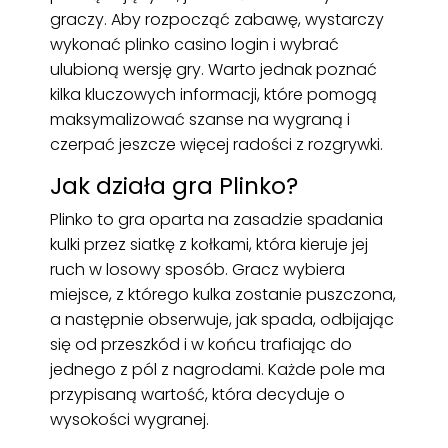
graczy. Aby rozpocząć zabawę, wystarczy
wykonać
plinko casino login
i wybrać
ulubioną wersję gry. Warto jednak poznać
kilka kluczowych informacji, które pomogą
maksymalizować szanse na wygraną i
czerpać jeszcze więcej radości z rozgrywki.
Jak działa gra Plinko?
Plinko to gra oparta na zasadzie spadania
kulki przez siatkę z kołkami, która kieruje jej
ruch w losowy sposób. Gracz wybiera
miejsce, z którego kulka zostanie puszczona,
a następnie obserwuje, jak spada, odbijając
się od przeszkód i w końcu trafiając do
jednego z pól z nagrodami. Każde pole ma
przypisaną wartość, która decyduje o
wysokości wygranej.