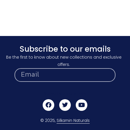
Subscribe to our emails
Be the first to know about new collections and exclusive
offers.
Subscribe to our emails
© 2025,
Silkamin Naturals