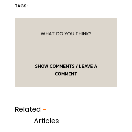
TAGS:
WHAT DO YOU THINK?
SHOW COMMENTS / LEAVE A
COMMENT
Related
~
Articles