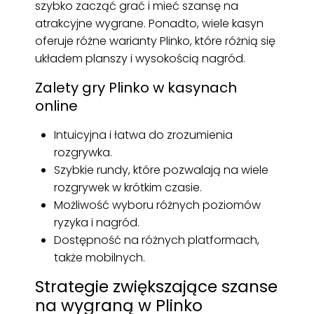
szybko zacząć grać i mieć szansę na
atrakcyjne wygrane. Ponadto, wiele kasyn
oferuje różne warianty Plinko, które różnią się
układem planszy i wysokością nagród.
Zalety gry Plinko w kasynach
online
Intuicyjna i łatwa do zrozumienia
rozgrywka.
Szybkie rundy, które pozwalają na wiele
rozgrywek w krótkim czasie.
Możliwość wyboru różnych poziomów
ryzyka i nagród.
Dostępność na różnych platformach,
także mobilnych.
Strategie zwiększające szanse
na wygraną w Plinko