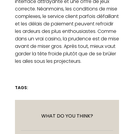
interface attrayante et une offre de jeux
correcte. Néanmoins, les conditions de mise
complexes, le service client parfois défaillant
et les délais de paiement peuvent refroidir
les ardeurs des plus enthousiastes. Comme
dans un vrai casino, la prudence est de mise
avant de miser gros. Après tout, mieux vaut
garder la tête froide plutôt que de se brûler
les ailes sous les projecteurs.
TAGS:
WHAT DO YOU THINK?