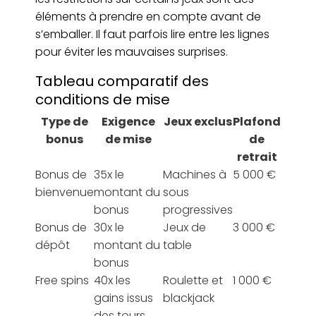
éléments à prendre en compte avant de
s’emballer. Il faut parfois lire entre les lignes
pour éviter les mauvaises surprises.
Tableau comparatif des
conditions de mise
Type de
Exigence
Jeux exclus
Plafond
bonus
de mise
de
retrait
Bonus de
35x le
Machines à
5 000 €
bienvenue
montant du
sous
bonus
progressives
Bonus de
30x le
Jeux de
3 000 €
dépôt
montant du
table
bonus
Free spins
40x les
Roulette et
1 000 €
gains issus
blackjack
des tours