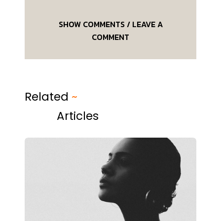
SHOW COMMENTS / LEAVE A
COMMENT
Related
~
Articles