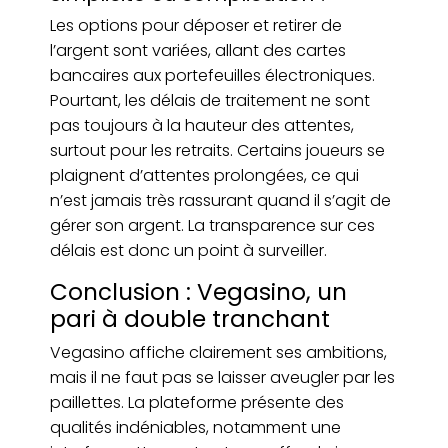
Les options pour déposer et retirer de
l’argent sont variées, allant des cartes
bancaires aux portefeuilles électroniques.
Pourtant, les délais de traitement ne sont
pas toujours à la hauteur des attentes,
surtout pour les retraits. Certains joueurs se
plaignent d’attentes prolongées, ce qui
n’est jamais très rassurant quand il s’agit de
gérer son argent. La transparence sur ces
délais est donc un point à surveiller.
Conclusion : Vegasino, un
pari à double tranchant
Vegasino affiche clairement ses ambitions,
mais il ne faut pas se laisser aveugler par les
paillettes. La plateforme présente des
qualités indéniables, notamment une