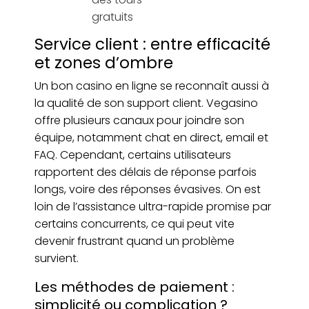
gratuits
Service client : entre efficacité
et zones d’ombre
Un bon casino en ligne se reconnaît aussi à
la qualité de son support client. Vegasino
offre plusieurs canaux pour joindre son
équipe, notamment chat en direct, email et
FAQ. Cependant, certains utilisateurs
rapportent des délais de réponse parfois
longs, voire des réponses évasives. On est
loin de l’assistance ultra-rapide promise par
certains concurrents, ce qui peut vite
devenir frustrant quand un problème
survient.
Les méthodes de paiement :
simplicité ou complication ?