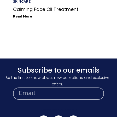
SKINCARE
Calming Face Oil Treatment
Read More
Subscribe to our emails
Be the first to know about new collections and exclusive
offers.
Subscribe to our emails