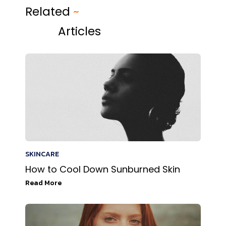
Related
~
Articles
SKINCARE
How to Cool Down Sunburned Skin
Read More