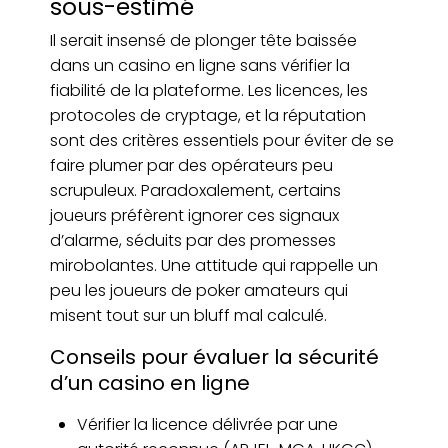
sous-estimé
Il serait insensé de plonger tête baissée
dans un casino en ligne sans vérifier la
fiabilité de la plateforme. Les licences, les
protocoles de cryptage, et la réputation
sont des critères essentiels pour éviter de se
faire plumer par des opérateurs peu
scrupuleux. Paradoxalement, certains
joueurs préfèrent ignorer ces signaux
d’alarme, séduits par des promesses
mirobolantes. Une attitude qui rappelle un
peu les joueurs de poker amateurs qui
misent tout sur un bluff mal calculé.
Conseils pour évaluer la sécurité
d’un casino en ligne
Vérifier la licence délivrée par une