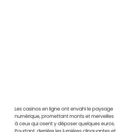
Les casinos en ligne ont envahi le paysage
numérique, promettant monts et merveilles
à ceux qui osent y déposer quelques euros.
Pourtant, derrière les lumières clinquantes et