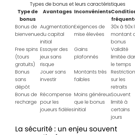
Types de bonus et leurs caractéristiques
Type de
Avantages
Inconvénients
Conditio
bonus
fréquent
Bonus de
Augmentation
Exigences de
30x à 50x 
bienvenue
du capital
mise élevées
montant 
initial
bonus
Free spins
Essayer des
Gains
Validité
(tours
jeux sans
plafonnés
limitée da
gratuits)
risque
le temps
Bonus
Jouer sans
Montants très
Restrictio
sans
investir
faibles
sur les
dépôt
retraits
Bonus de
Récompense
Moins généreux
Souvent
recharge
pour les
que le bonus
limité à
joueurs fidèles
initial
certains
jours
La sécurité : un enjeu souvent