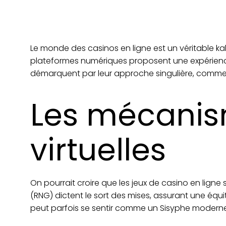
Le monde des casinos en ligne est un véritable kal
plateformes numériques proposent une expérience qu
démarquent par leur approche singulière, comm
Les mécanism
virtuelles
On pourrait croire que les jeux de casino en ligne
(RNG) dictent le sort des mises, assurant une équi
peut parfois se sentir comme un Sisyphe moderne,