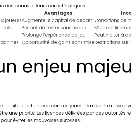
u des bonus et leurs caractéristiques
Avantages
Inc
ux joueurs
Augmente le capital de départ
Conditions de m
alable
Permet de tester sans risque
Montant limité, 
s
Prolonge l’expérience de jeu
Peut inciter à 
 machines
Opportunité de gains sans mise
Restrictions sur 
: un enjeu maje
bilité du site, c’est un peu comme jouer à la roulette russe
tre une priorité. Les licences délivrées par des autorités 
pour éviter les mauvaises surprises.