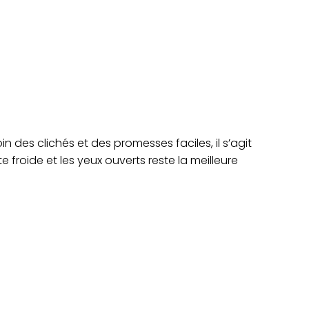
des clichés et des promesses faciles, il s’agit
te froide et les yeux ouverts reste la meilleure