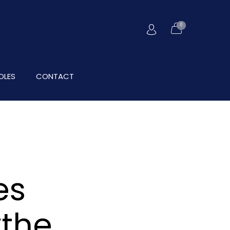
0
DLES
CONTACT
es
ythe