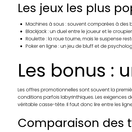
Les jeux les plus po
Machines à sous : souvent comparées à des b
Blackjack : un duel entre le joueur et le croupie
Roulette : la roue tourne, mais le suspense re
Poker en ligne : un jeu de bluff et de psycholo
Les bonus : u
Les offres promotionnelles sont souvent la premièr
conditions parfois labyrinthiques. Les exigences d
véritable casse-tête. Il faut donc lire entre les ligne
Comparaison des t