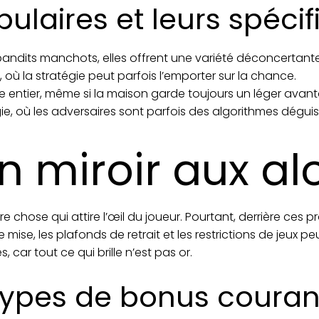
pulaires et leurs spécif
andits manchots, elles offrent une variété déconcertan
r, où la stratégie peut parfois l’emporter sur la chance.
ste entier, même si la maison garde toujours un léger avan
gie, où les adversaires sont parfois des algorithmes déguis
n miroir aux al
e chose qui attire l’œil du joueur. Pourtant, derrière ces
e mise, les plafonds de retrait et les restrictions de jeu
s, car tout ce qui brille n’est pas or.
ypes de bonus couran