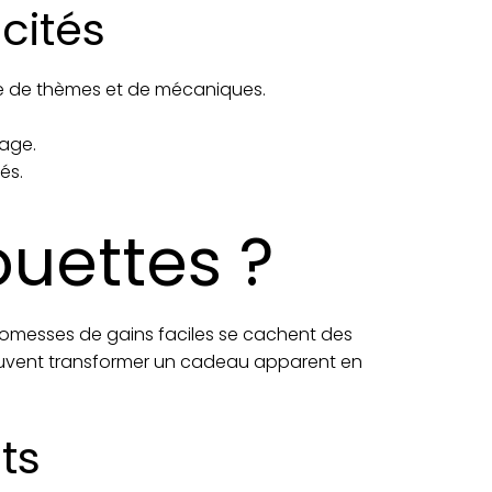
icités
te de thèmes et de mécaniques.
tage.
és.
ouettes ?
 promesses de gains faciles se cachent des
x peuvent transformer un cadeau apparent en
ts