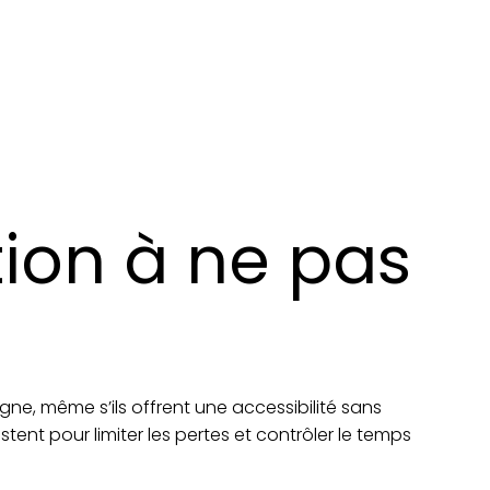
tion à ne pas
gne, même s’ils offrent une accessibilité sans
ent pour limiter les pertes et contrôler le temps