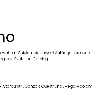
no
uswahl an Spielen, die sowohl Anfänger als auch
ing und Evolution Gaming.
ie „Starburst“, „Gonzo’s Quest“ und „Mega Moolah“