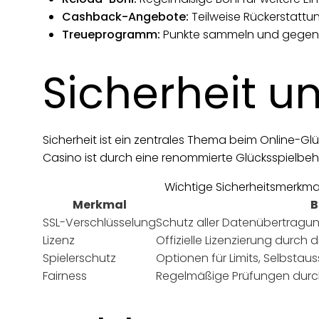
Cashback-Angebote:
Teilweise Rückerstattu
Treueprogramm:
Punkte sammeln und gegen 
Sicherheit u
Sicherheit ist ein zentrales Thema beim Online-Gl
Casino ist durch eine renommierte Glücksspielbehö
Wichtige Sicherheitsmerkma
Merkmal
B
SSL-Verschlüsselung
Schutz aller Datenübertragu
Lizenz
Offizielle Lizenzierung durch
Spielerschutz
Optionen für Limits, Selbstau
Fairness
Regelmäßige Prüfungen durc