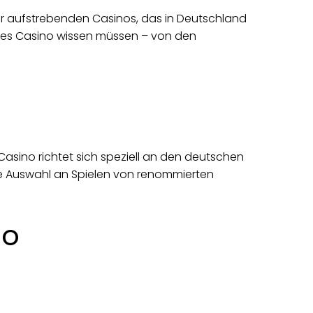
 der aufstrebenden Casinos, das in Deutschland
dieses Casino wissen müssen – von den
 Casino richtet sich speziell an den deutschen
e Auswahl an Spielen von renommierten
no