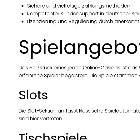
Sichere und vielfältige Zahlungsmethoden
Kompetenter Kundensupport in deutscher Sp
Lizenzierung und Regulierung durch anerkann
Spielangebot
Das Herzstück eines jeden Online-Casinos ist das 
erfahrene Spieler begeistern. Die Spiele stamme
Slots
Die Slot-Sektion umfasst klassische Spielautomate
sind hier vertreten.
Tischspiele