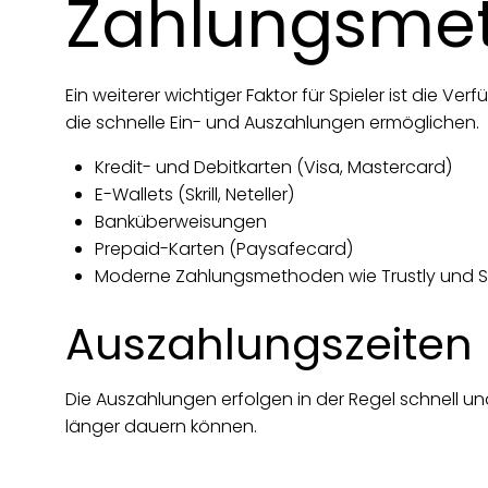
Zahlungsmet
Ein weiterer wichtiger Faktor für Spieler ist die 
die schnelle Ein- und Auszahlungen ermöglichen.
Kredit- und Debitkarten (Visa, Mastercard)
E-Wallets (Skrill, Neteller)
Banküberweisungen
Prepaid-Karten (Paysafecard)
Moderne Zahlungsmethoden wie Trustly und 
Auszahlungszeiten
Die Auszahlungen erfolgen in der Regel schnell u
länger dauern können.