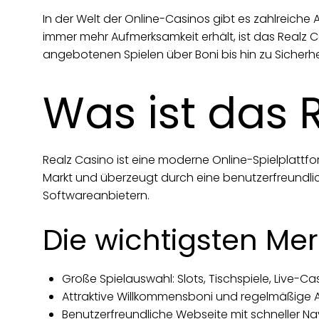
In der Welt der Online-Casinos gibt es zahlreiche 
immer mehr Aufmerksamkeit erhält, ist das
Realz 
angebotenen Spielen über Boni bis hin zu Siche
Was ist das 
Realz Casino ist eine moderne Online-Spielplattfor
Markt und überzeugt durch eine benutzerfreundl
Softwareanbietern.
Die wichtigsten Me
Große Spielauswahl: Slots, Tischspiele, Live-Ca
Attraktive Willkommensboni und regelmäßige 
Benutzerfreundliche Webseite mit schneller Na