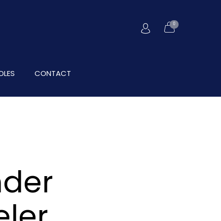
0
DLES
CONTACT
nder
eler