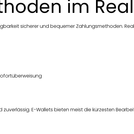
hoden im Real
Verfügbarkeit sicherer und bequemer Zahlungsmethoden. Real
Sofortüberweisung
nd zuverlässig. E-Wallets bieten meist die kürzesten Bea