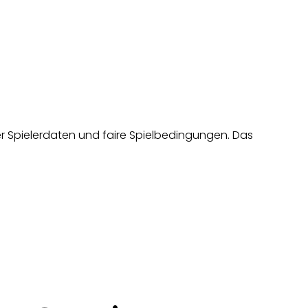
er Spielerdaten und faire Spielbedingungen. Das